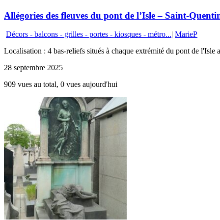
Allégories des fleuves du pont de l’Isle – Saint-Quenti
Décors - balcons - grilles - portes - kiosques - métro...
|
MarieP
Localisation : 4 bas-reliefs situés à chaque extrémité du pont de l'Isle
28 septembre 2025
909 vues au total, 0 vues aujourd'hui