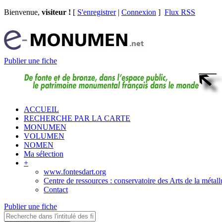
Bienvenue,
visiteur !
[
S'enregistrer
|
Connexion
]
Flux RSS
Publier une fiche
ACCUEIL
RECHERCHE PAR LA CARTE
MONUMEN
VOLUMEN
NOMEN
Ma sélection
+
www.fontesdart.org
Centre de ressources : conservatoire des Arts de la métall
Contact
Publier une fiche