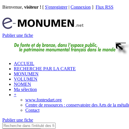
Bienvenue,
visiteur !
[
S'enregistrer
|
Connexion
]
Flux RSS
Publier une fiche
ACCUEIL
RECHERCHE PAR LA CARTE
MONUMEN
VOLUMEN
NOMEN
Ma sélection
+
www.fontesdart.org
Centre de ressources : conservatoire des Arts de la métall
Contact
Publier une fiche