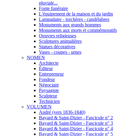
pluviale...
Fonte funéraire
L'équipement de la maison et du jardin
Lampadaire - torchères - candélabres
Monuments aux grands hommes
Monuments aux morts et commémoratifs
Oeuvres religieuses
Sculptures animalières
Statues décoratives
Vases - coupes - urnes
NOMEN
Architecte
Éditeur
Entrepreneur
Fondeur
Négociant
Paysagiste
Sculpteur
Technicien
VOLUMEN
André (vers 1836-1840)
Bayard & Saint-Dizier - Fascicule n° 2
Bayard & Saint-Dizier - Fascicule n° 3
Bayard & Saint-Dizier - Fascicule n° 4
Bayard & Saint-Dizier - Fascicule n° 5