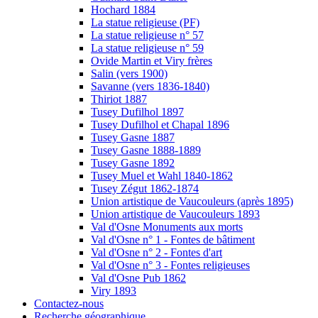
Hochard 1884
La statue religieuse (PF)
La statue religieuse n° 57
La statue religieuse n° 59
Ovide Martin et Viry frères
Salin (vers 1900)
Savanne (vers 1836-1840)
Thiriot 1887
Tusey Dufilhol 1897
Tusey Dufilhol et Chapal 1896
Tusey Gasne 1887
Tusey Gasne 1888-1889
Tusey Gasne 1892
Tusey Muel et Wahl 1840-1862
Tusey Zégut 1862-1874
Union artistique de Vaucouleurs (après 1895)
Union artistique de Vaucouleurs 1893
Val d'Osne Monuments aux morts
Val d'Osne n° 1 - Fontes de bâtiment
Val d'Osne n° 2 - Fontes d'art
Val d'Osne n° 3 - Fontes religieuses
Val d'Osne Pub 1862
Viry 1893
Contactez-nous
Recherche géographique