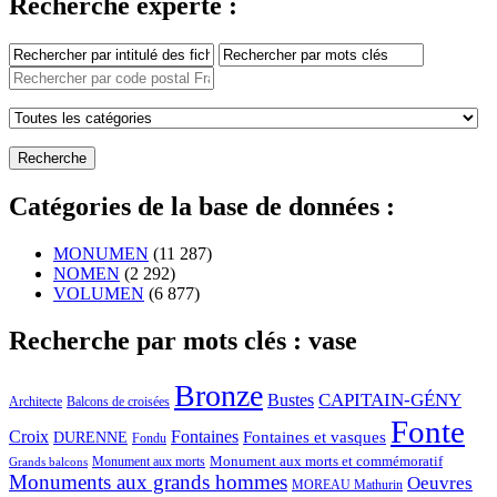
Recherche experte :
Catégories de la base de données :
MONUMEN
(11 287)
NOMEN
(2 292)
VOLUMEN
(6 877)
Recherche par mots clés : vase
Bronze
CAPITAIN-GÉNY
Bustes
Architecte
Balcons de croisées
Fonte
Croix
Fontaines
Fontaines et vasques
DURENNE
Fondu
Monument aux morts et commémoratif
Monument aux morts
Grands balcons
Monuments aux grands hommes
Oeuvres
MOREAU Mathurin