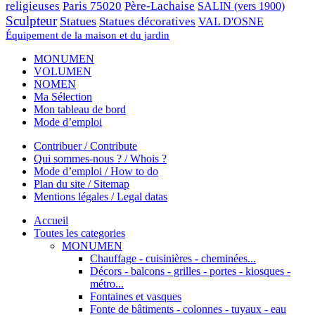
religieuses
Paris 75020
Père-Lachaise
SALIN (vers 1900)
Sculpteur
Statues
Statues décoratives
VAL D'OSNE
Équipement de la maison et du jardin
MONUMEN
VOLUMEN
NOMEN
Ma Sélection
Mon tableau de bord
Mode d’emploi
Contribuer / Contribute
Qui sommes-nous ? / Whois ?
Mode d’emploi / How to do
Plan du site / Sitemap
Mentions légales / Legal datas
Accueil
Toutes les categories
MONUMEN
Chauffage - cuisinières - cheminées...
Décors - balcons - grilles - portes - kiosques -
métro...
Fontaines et vasques
Fonte de bâtiments - colonnes - tuyaux - eau