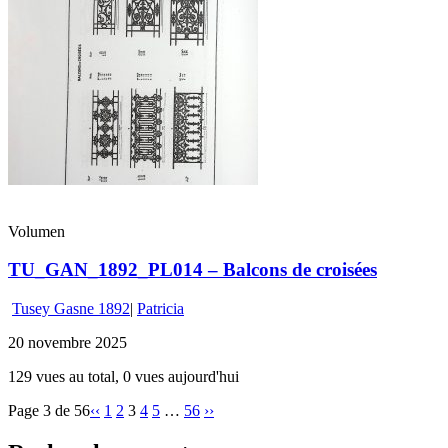
Volumen
TU_GAN_1892_PL014 – Balcons de croisées
Tusey Gasne 1892
|
Patricia
20 novembre 2025
129 vues au total, 0 vues aujourd'hui
Page 3 de 56
‹‹
1
2
3
4
5
…
56
››