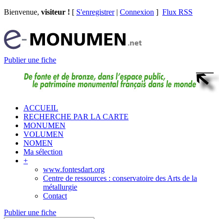
Bienvenue,
visiteur !
[
S'enregistrer
|
Connexion
]
Flux RSS
Publier une fiche
ACCUEIL
RECHERCHE PAR LA CARTE
MONUMEN
VOLUMEN
NOMEN
Ma sélection
+
www.fontesdart.org
Centre de ressources : conservatoire des Arts de la
métallurgie
Contact
Publier une fiche