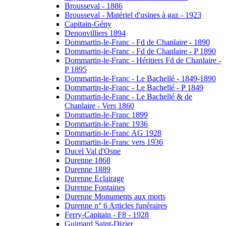
Brousseval - 1886
Brousseval - Matériel d'usines à gaz - 1923
Capitain-Gény
Denonvilliers 1894
Dommartin-le-Franc - Fd de Chanlaire - 1890
Dommartin-le-Franc - Fd de Chanlaire - P 1890
Dommartin-le-Franc - Héritiers Fd de Chanlaire -
P 1895
Dommartin-le-Franc - Le Bachellé - 1849-1890
Dommartin-le-Franc - Le Bachellé - P 1849
Dommartin-le-Franc - Le Bachellé & de
Chanlaire - Vers 1860
Dommartin-le-Franc 1899
Dommartin-le-Franc 1936
Dommartin-le-Franc AG 1928
Dommartin-le-Franc vers 1936
Ducel Val d'Osne
Durenne 1868
Durenne 1889
Durenne Eclairage
Durenne Fontaines
Durenne Monuments aux morts
Durenne n° 6 Articles funéraires
Ferry-Capitain - F8 - 1928
Guimard Saint-Dizier