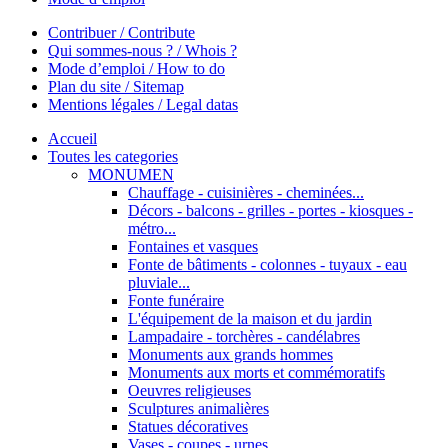
Contribuer / Contribute
Qui sommes-nous ? / Whois ?
Mode d’emploi / How to do
Plan du site / Sitemap
Mentions légales / Legal datas
Accueil
Toutes les categories
MONUMEN
Chauffage - cuisinières - cheminées...
Décors - balcons - grilles - portes - kiosques -
métro...
Fontaines et vasques
Fonte de bâtiments - colonnes - tuyaux - eau
pluviale...
Fonte funéraire
L'équipement de la maison et du jardin
Lampadaire - torchères - candélabres
Monuments aux grands hommes
Monuments aux morts et commémoratifs
Oeuvres religieuses
Sculptures animalières
Statues décoratives
Vases - coupes - urnes