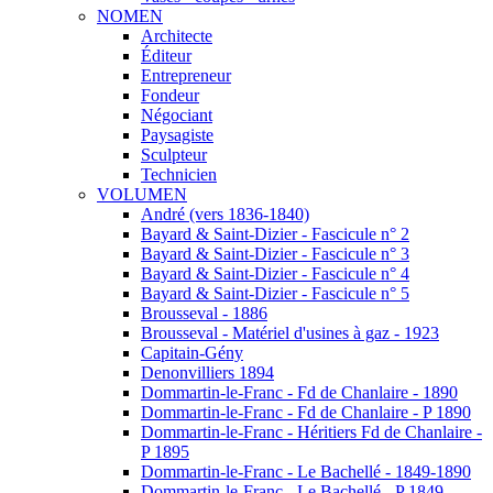
NOMEN
Architecte
Éditeur
Entrepreneur
Fondeur
Négociant
Paysagiste
Sculpteur
Technicien
VOLUMEN
André (vers 1836-1840)
Bayard & Saint-Dizier - Fascicule n° 2
Bayard & Saint-Dizier - Fascicule n° 3
Bayard & Saint-Dizier - Fascicule n° 4
Bayard & Saint-Dizier - Fascicule n° 5
Brousseval - 1886
Brousseval - Matériel d'usines à gaz - 1923
Capitain-Gény
Denonvilliers 1894
Dommartin-le-Franc - Fd de Chanlaire - 1890
Dommartin-le-Franc - Fd de Chanlaire - P 1890
Dommartin-le-Franc - Héritiers Fd de Chanlaire -
P 1895
Dommartin-le-Franc - Le Bachellé - 1849-1890
Dommartin-le-Franc - Le Bachellé - P 1849