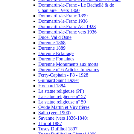
Dommartin-le-Franc - Le Bachellé & de
Chanlaire - Vers 1860
Dommartin-le-Franc 1899
Dommartin-le-Franc 1936
Dommartin-le-Franc AG 1928
Dommartin-le-Franc vers 1936
Ducel Val d'Osne
Durenne 1868
Durenne 1889
Durenne Eclairage
Durenne Fontaines
Durenne Monuments aux morts
Durenne n° 6 Articles funéraires
Ferry-Capitain - F8 - 1928
Guimard Saint-Dizier
Hochard 1884
La statue religieuse (PF)
La statue religieuse n° 57
La statue religieuse n° 59
Ovide Martin et Viry frères
Salin (vers 1900)
Savanne (vers 1836-1840)
Thiriot 1887
Tusey Dufilhol 1897