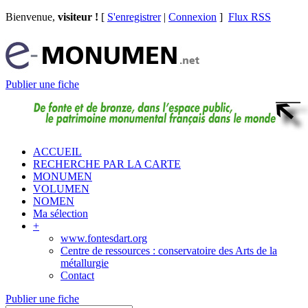
Bienvenue,
visiteur !
[
S'enregistrer
|
Connexion
]
Flux RSS
Publier une fiche
ACCUEIL
RECHERCHE PAR LA CARTE
MONUMEN
VOLUMEN
NOMEN
Ma sélection
+
www.fontesdart.org
Centre de ressources : conservatoire des Arts de la
métallurgie
Contact
Publier une fiche