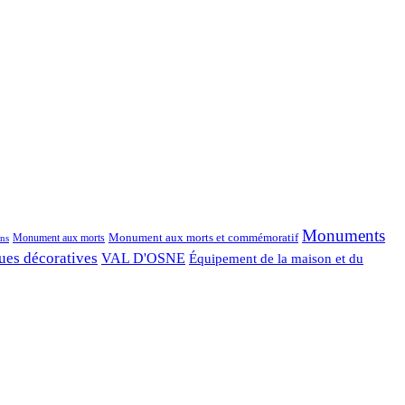
Monuments
Monument aux morts et commémoratif
Monument aux morts
ns
ues décoratives
VAL D'OSNE
Équipement de la maison et du