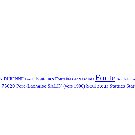
Fonte
ix
Fontaines
Fontaines et vasques
DURENNE
Fondu
Grands balco
Sculpteur
Statues
s 75020
Père-Lachaise
Stat
SALIN (vers 1900)