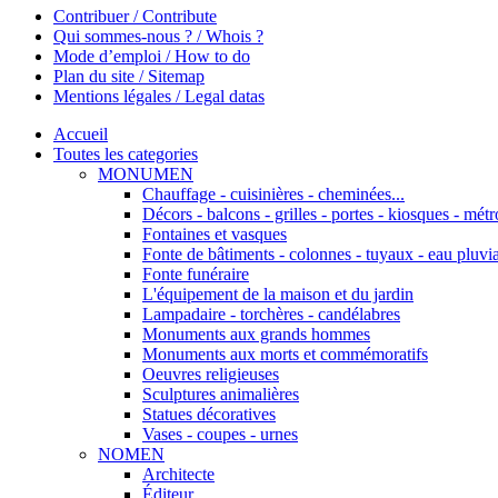
Contribuer / Contribute
Qui sommes-nous ? / Whois ?
Mode d’emploi / How to do
Plan du site / Sitemap
Mentions légales / Legal datas
Accueil
Toutes les categories
MONUMEN
Chauffage - cuisinières - cheminées...
Décors - balcons - grilles - portes - kiosques - métro
Fontaines et vasques
Fonte de bâtiments - colonnes - tuyaux - eau pluvia
Fonte funéraire
L'équipement de la maison et du jardin
Lampadaire - torchères - candélabres
Monuments aux grands hommes
Monuments aux morts et commémoratifs
Oeuvres religieuses
Sculptures animalières
Statues décoratives
Vases - coupes - urnes
NOMEN
Architecte
Éditeur