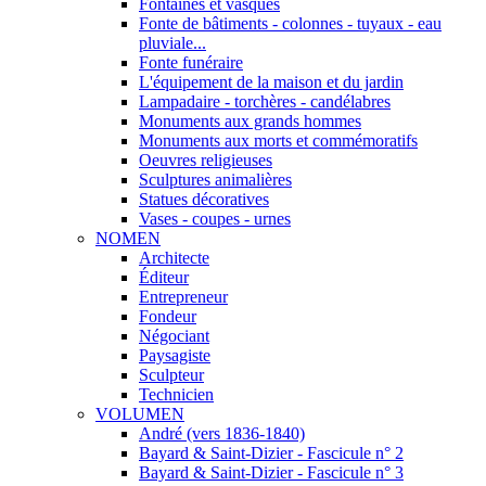
Fontaines et vasques
Fonte de bâtiments - colonnes - tuyaux - eau
pluviale...
Fonte funéraire
L'équipement de la maison et du jardin
Lampadaire - torchères - candélabres
Monuments aux grands hommes
Monuments aux morts et commémoratifs
Oeuvres religieuses
Sculptures animalières
Statues décoratives
Vases - coupes - urnes
NOMEN
Architecte
Éditeur
Entrepreneur
Fondeur
Négociant
Paysagiste
Sculpteur
Technicien
VOLUMEN
André (vers 1836-1840)
Bayard & Saint-Dizier - Fascicule n° 2
Bayard & Saint-Dizier - Fascicule n° 3