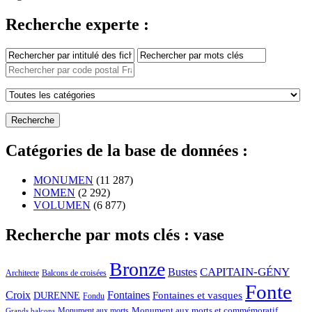
Recherche experte :
Catégories de la base de données :
MONUMEN
(11 287)
NOMEN
(2 292)
VOLUMEN
(6 877)
Recherche par mots clés : vase
Bronze
CAPITAIN-GÉNY
Bustes
Architecte
Balcons de croisées
Fonte
Croix
Fontaines
Fontaines et vasques
DURENNE
Fondu
Monument aux morts et commémoratif
Monument aux morts
Grands balcons