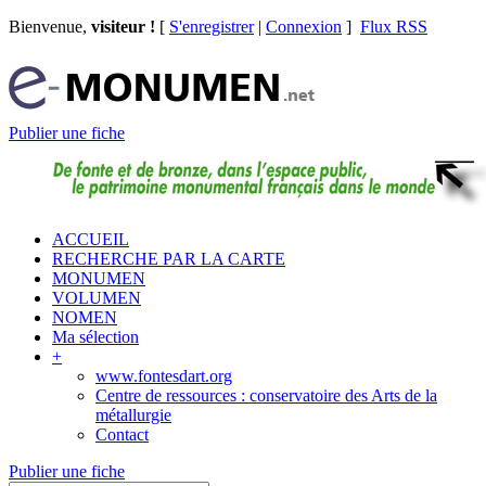
Bienvenue,
visiteur !
[
S'enregistrer
|
Connexion
]
Flux RSS
Publier une fiche
ACCUEIL
RECHERCHE PAR LA CARTE
MONUMEN
VOLUMEN
NOMEN
Ma sélection
+
www.fontesdart.org
Centre de ressources : conservatoire des Arts de la
métallurgie
Contact
Publier une fiche