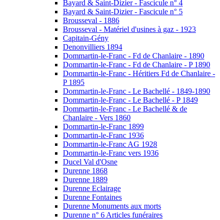
Bayard & Saint-Dizier - Fascicule n° 4
Bayard & Saint-Dizier - Fascicule n° 5
Brousseval - 1886
Brousseval - Matériel d'usines à gaz - 1923
Capitain-Gény
Denonvilliers 1894
Dommartin-le-Franc - Fd de Chanlaire - 1890
Dommartin-le-Franc - Fd de Chanlaire - P 1890
Dommartin-le-Franc - Héritiers Fd de Chanlaire -
P 1895
Dommartin-le-Franc - Le Bachellé - 1849-1890
Dommartin-le-Franc - Le Bachellé - P 1849
Dommartin-le-Franc - Le Bachellé & de
Chanlaire - Vers 1860
Dommartin-le-Franc 1899
Dommartin-le-Franc 1936
Dommartin-le-Franc AG 1928
Dommartin-le-Franc vers 1936
Ducel Val d'Osne
Durenne 1868
Durenne 1889
Durenne Eclairage
Durenne Fontaines
Durenne Monuments aux morts
Durenne n° 6 Articles funéraires