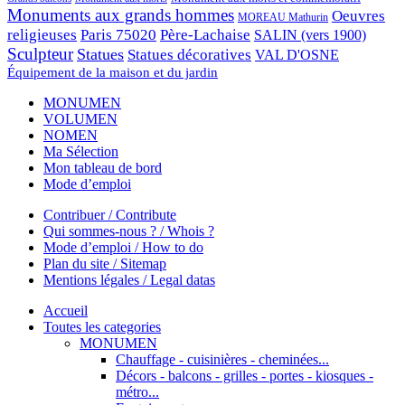
Monuments aux grands hommes
Oeuvres
MOREAU Mathurin
religieuses
Paris 75020
Père-Lachaise
SALIN (vers 1900)
Sculpteur
Statues
Statues décoratives
VAL D'OSNE
Équipement de la maison et du jardin
MONUMEN
VOLUMEN
NOMEN
Ma Sélection
Mon tableau de bord
Mode d’emploi
Contribuer / Contribute
Qui sommes-nous ? / Whois ?
Mode d’emploi / How to do
Plan du site / Sitemap
Mentions légales / Legal datas
Accueil
Toutes les categories
MONUMEN
Chauffage - cuisinières - cheminées...
Décors - balcons - grilles - portes - kiosques -
métro...