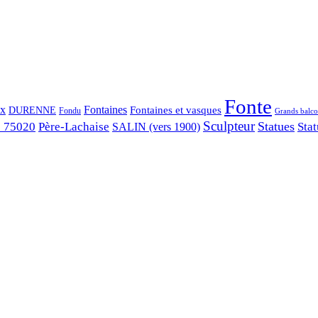
Fonte
ix
Fontaines
Fontaines et vasques
DURENNE
Fondu
Grands balco
Sculpteur
Statues
s 75020
Père-Lachaise
Stat
SALIN (vers 1900)