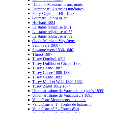
Durenne Monuments aux morts
Durenne n° 6 Articles funéraires
Ferry-Capitain - F8 - 1928
Guimard Saint-Dizier
Hochard 1884
La statue religieuse (PF)
La statue religieuse n° 57
La statue religieuse n° 59
Ovide Martin et Viry frères
Salin (vers 1900)
Savanne (vers 1836-1840)
Thiriot 1887
Tusey Dufilhol 1897
Tusey Dufilhol et Chapal 1896
Tusey Gasne 1887
Tusey Gasne 1888-1889
Tusey Gasne 1892
Tusey Muel et Wahl 1840-1862
Tusey Zégut 1862-1874
Union artistique de Vaucouleurs (après 1895)
Union artistique de Vaucouleurs 1893
Val d'Osne Monuments aux morts
Val d'Osne n° 1 - Fontes de bâtiment
Val d'Osne n° 2 - Fontes d'art