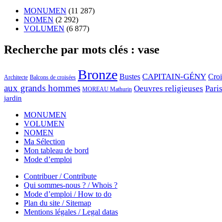
MONUMEN
(11 287)
NOMEN
(2 292)
VOLUMEN
(6 877)
Recherche par mots clés : vase
Bronze
CAPITAIN-GÉNY
Bustes
Cro
Architecte
Balcons de croisées
aux grands hommes
Oeuvres religieuses
Pari
MOREAU Mathurin
jardin
MONUMEN
VOLUMEN
NOMEN
Ma Sélection
Mon tableau de bord
Mode d’emploi
Contribuer / Contribute
Qui sommes-nous ? / Whois ?
Mode d’emploi / How to do
Plan du site / Sitemap
Mentions légales / Legal datas