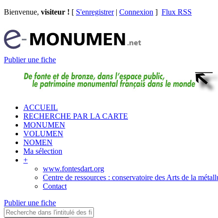
Bienvenue,
visiteur !
[
S'enregistrer
|
Connexion
]
Flux RSS
Publier une fiche
ACCUEIL
RECHERCHE PAR LA CARTE
MONUMEN
VOLUMEN
NOMEN
Ma sélection
+
www.fontesdart.org
Centre de ressources : conservatoire des Arts de la métall
Contact
Publier une fiche