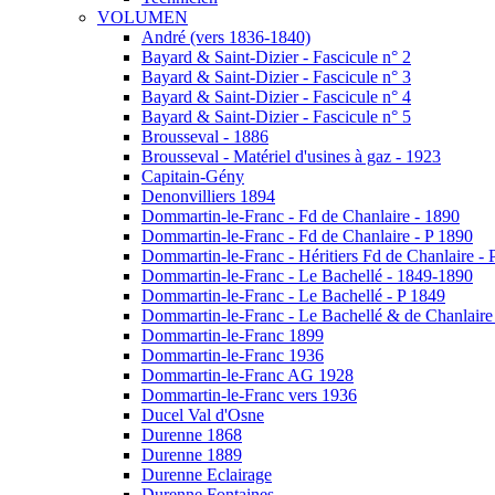
VOLUMEN
André (vers 1836-1840)
Bayard & Saint-Dizier - Fascicule n° 2
Bayard & Saint-Dizier - Fascicule n° 3
Bayard & Saint-Dizier - Fascicule n° 4
Bayard & Saint-Dizier - Fascicule n° 5
Brousseval - 1886
Brousseval - Matériel d'usines à gaz - 1923
Capitain-Gény
Denonvilliers 1894
Dommartin-le-Franc - Fd de Chanlaire - 1890
Dommartin-le-Franc - Fd de Chanlaire - P 1890
Dommartin-le-Franc - Héritiers Fd de Chanlaire - 
Dommartin-le-Franc - Le Bachellé - 1849-1890
Dommartin-le-Franc - Le Bachellé - P 1849
Dommartin-le-Franc - Le Bachellé & de Chanlaire
Dommartin-le-Franc 1899
Dommartin-le-Franc 1936
Dommartin-le-Franc AG 1928
Dommartin-le-Franc vers 1936
Ducel Val d'Osne
Durenne 1868
Durenne 1889
Durenne Eclairage
Durenne Fontaines