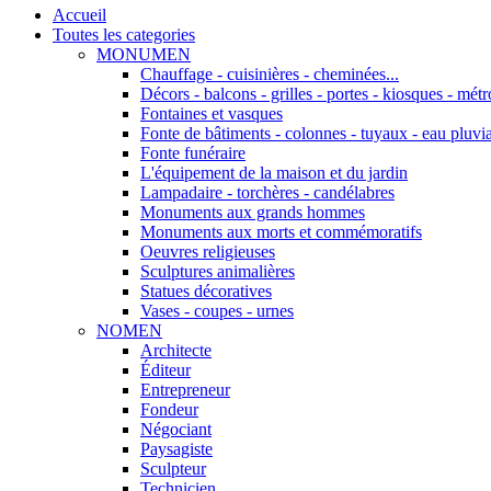
Accueil
Toutes les categories
MONUMEN
Chauffage - cuisinières - cheminées...
Décors - balcons - grilles - portes - kiosques - métro
Fontaines et vasques
Fonte de bâtiments - colonnes - tuyaux - eau pluvia
Fonte funéraire
L'équipement de la maison et du jardin
Lampadaire - torchères - candélabres
Monuments aux grands hommes
Monuments aux morts et commémoratifs
Oeuvres religieuses
Sculptures animalières
Statues décoratives
Vases - coupes - urnes
NOMEN
Architecte
Éditeur
Entrepreneur
Fondeur
Négociant
Paysagiste
Sculpteur
Technicien