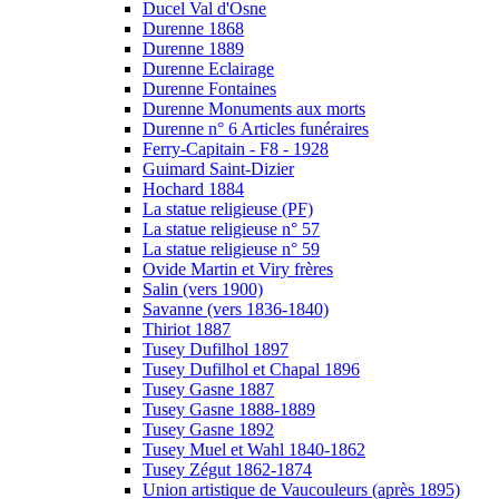
Ducel Val d'Osne
Durenne 1868
Durenne 1889
Durenne Eclairage
Durenne Fontaines
Durenne Monuments aux morts
Durenne n° 6 Articles funéraires
Ferry-Capitain - F8 - 1928
Guimard Saint-Dizier
Hochard 1884
La statue religieuse (PF)
La statue religieuse n° 57
La statue religieuse n° 59
Ovide Martin et Viry frères
Salin (vers 1900)
Savanne (vers 1836-1840)
Thiriot 1887
Tusey Dufilhol 1897
Tusey Dufilhol et Chapal 1896
Tusey Gasne 1887
Tusey Gasne 1888-1889
Tusey Gasne 1892
Tusey Muel et Wahl 1840-1862
Tusey Zégut 1862-1874
Union artistique de Vaucouleurs (après 1895)