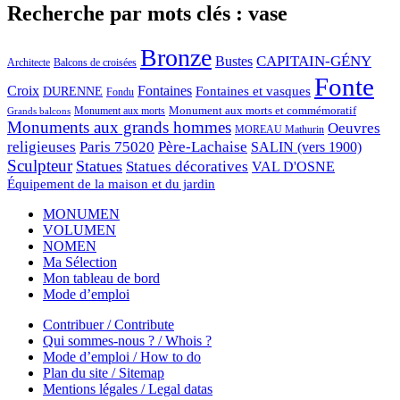
Recherche par mots clés : vase
Bronze
CAPITAIN-GÉNY
Bustes
Architecte
Balcons de croisées
Fonte
Croix
Fontaines
Fontaines et vasques
DURENNE
Fondu
Monument aux morts et commémoratif
Monument aux morts
Grands balcons
Monuments aux grands hommes
Oeuvres
MOREAU Mathurin
religieuses
Paris 75020
Père-Lachaise
SALIN (vers 1900)
Sculpteur
Statues
Statues décoratives
VAL D'OSNE
Équipement de la maison et du jardin
MONUMEN
VOLUMEN
NOMEN
Ma Sélection
Mon tableau de bord
Mode d’emploi
Contribuer / Contribute
Qui sommes-nous ? / Whois ?
Mode d’emploi / How to do
Plan du site / Sitemap
Mentions légales / Legal datas