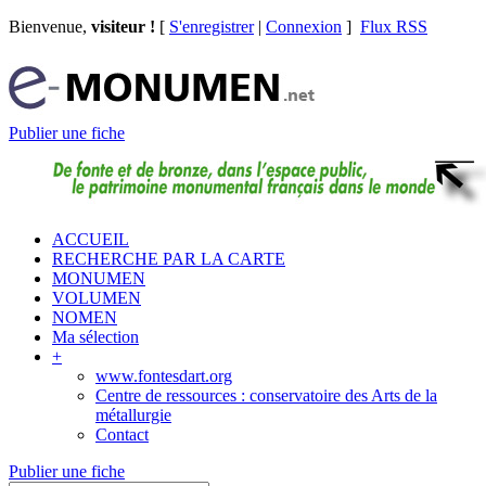
Bienvenue,
visiteur !
[
S'enregistrer
|
Connexion
]
Flux RSS
Publier une fiche
ACCUEIL
RECHERCHE PAR LA CARTE
MONUMEN
VOLUMEN
NOMEN
Ma sélection
+
www.fontesdart.org
Centre de ressources : conservatoire des Arts de la
métallurgie
Contact
Publier une fiche