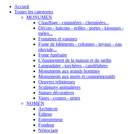
Accueil
Toutes les categories
MONUMEN
Chauffage - cuisinières - cheminées...
Décors - balcons - grilles - portes - kiosques -
métro...
Fontaines et vasques
Fonte de bâtiments - colonnes - tuyaux - eau
pluviale...
Fonte funéraire
L'équipement de la maison et du jardin
Lampadaire - torchères - candélabres
Monuments aux grands hommes
Monuments aux morts et commémoratifs
Oeuvres religieuses
Sculptures animalières
Statues décoratives
Vases - coupes - urnes
NOMEN
Architecte
Éditeur
Entrepreneur
Fondeur
Négociant