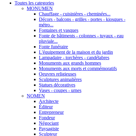
Toutes les categories
MONUMEN
Chauffage - cuisinières - cheminées...
Décors - balcons - grilles - portes - kiosques -
métro...
Fontaines et vasques
Fonte de bâtiments - colonnes - tuyaux - eau
pluviale...
Fonte funéraire
L'équipement de la maison et du jardin
Lampadaire - torchères - candélabres
Monuments aux grands hommes
Monuments aux morts et commémoratifs
Oeuvres religieuses
Sculptures animalières
Statues décoratives
Vases - coupes - urnes
NOMEN
Architecte
Éditeur
Entrepreneur
Fondeur
Négociant
Paysagiste
Sculpteur