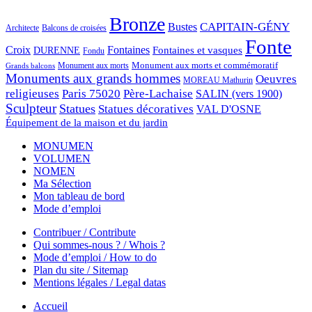
Bronze
CAPITAIN-GÉNY
Bustes
Architecte
Balcons de croisées
Fonte
Croix
Fontaines
Fontaines et vasques
DURENNE
Fondu
Monument aux morts et commémoratif
Monument aux morts
Grands balcons
Monuments aux grands hommes
Oeuvres
MOREAU Mathurin
religieuses
Paris 75020
Père-Lachaise
SALIN (vers 1900)
Sculpteur
Statues
Statues décoratives
VAL D'OSNE
Équipement de la maison et du jardin
MONUMEN
VOLUMEN
NOMEN
Ma Sélection
Mon tableau de bord
Mode d’emploi
Contribuer / Contribute
Qui sommes-nous ? / Whois ?
Mode d’emploi / How to do
Plan du site / Sitemap
Mentions légales / Legal datas
Accueil