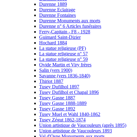
Durenne 1889
Durenne Eclairage
Durenne Fontaines
Durenne Monuments aux morts
Durenne n° 6 Articles funéraires
Ferry-Capitain - F8 - 1928
Guimard Saint-Dizier
Hochard 1884
La statue religieuse (PF)
La statue religieuse n° 57
La statue religieuse n° 59
Ovide Martin et Viry frères
Salin (vers 1900)
Savanne (vers 1836-1840)
Thiriot 1887
Tusey Dufilhol 1897
Tusey Dufilhol et Chapal 1896
Tusey Gasne 1887
Tusey Gasne 1888-1889
Tusey Gasne 1892
Tusey Muel et Wahl 1840-1862
Tusey Zégut 1862-1874
Union artistique de Vaucouleurs (après 1895)
Union artistique de Vaucouleurs 1893
Val d'Osne Monuments aux morts