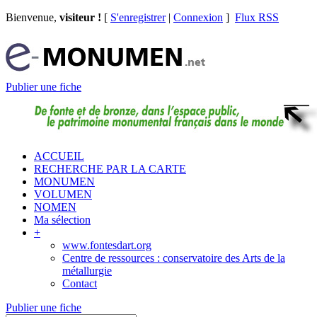
Bienvenue,
visiteur !
[
S'enregistrer
|
Connexion
]
Flux RSS
Publier une fiche
ACCUEIL
RECHERCHE PAR LA CARTE
MONUMEN
VOLUMEN
NOMEN
Ma sélection
+
www.fontesdart.org
Centre de ressources : conservatoire des Arts de la
métallurgie
Contact
Publier une fiche