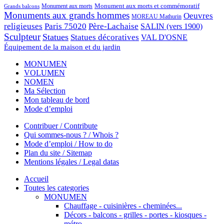
Monument aux morts et commémoratif
Monument aux morts
Grands balcons
Monuments aux grands hommes
Oeuvres
MOREAU Mathurin
religieuses
Paris 75020
Père-Lachaise
SALIN (vers 1900)
Sculpteur
Statues
Statues décoratives
VAL D'OSNE
Équipement de la maison et du jardin
MONUMEN
VOLUMEN
NOMEN
Ma Sélection
Mon tableau de bord
Mode d’emploi
Contribuer / Contribute
Qui sommes-nous ? / Whois ?
Mode d’emploi / How to do
Plan du site / Sitemap
Mentions légales / Legal datas
Accueil
Toutes les categories
MONUMEN
Chauffage - cuisinières - cheminées...
Décors - balcons - grilles - portes - kiosques -
métro...