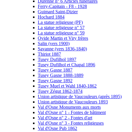
Durenne n° 6 Articles funéraires
Ferry-Capitain - F8 - 1928
Guimard Saint-Dizier
Hochard 1884
La statue religieuse (PF)
La statue religieuse n° 57
La statue religieuse n° 59
Ovide Martin et Viry frères
Salin (vers 1900)
Savanne (vers 1836-1840)
Thiriot 1887
Tusey Dufilhol 1897
Tusey Dufilhol et Chapal 1896
Tusey Gasne 1887
Tusey Gasne 1888-1889
Tusey Gasne 1892
Tusey Muel et Wahl 1840-1862
Tusey Zégut 1862-1874
Union artistique de Vaucouleurs (après 1895)
Union artistique de Vaucouleurs 1893
Val d'Osne Monuments aux morts
Val d'Osne n° 1 - Fontes de bâtiment
Val d'Osne n° 2 - Fontes d'art
Val d'Osne n° 3 - Fontes religieuses
Val d'Osne Pub 1862