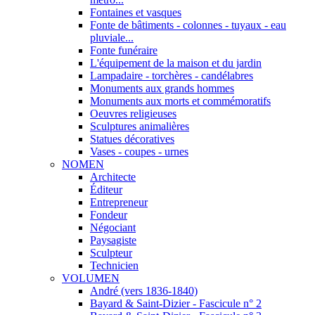
Fontaines et vasques
Fonte de bâtiments - colonnes - tuyaux - eau
pluviale...
Fonte funéraire
L'équipement de la maison et du jardin
Lampadaire - torchères - candélabres
Monuments aux grands hommes
Monuments aux morts et commémoratifs
Oeuvres religieuses
Sculptures animalières
Statues décoratives
Vases - coupes - urnes
NOMEN
Architecte
Éditeur
Entrepreneur
Fondeur
Négociant
Paysagiste
Sculpteur
Technicien
VOLUMEN
André (vers 1836-1840)
Bayard & Saint-Dizier - Fascicule n° 2