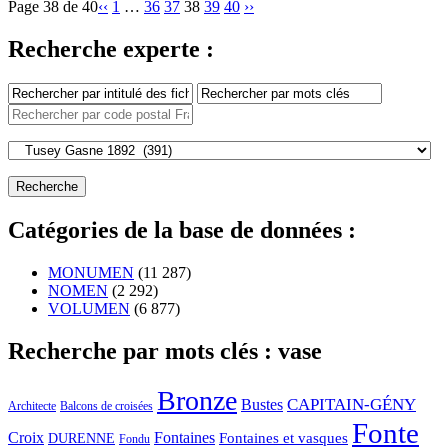
Page 38 de 40
‹‹
1
…
36
37
38
39
40
››
Recherche experte :
Catégories de la base de données :
MONUMEN
(11 287)
NOMEN
(2 292)
VOLUMEN
(6 877)
Recherche par mots clés : vase
Bronze
CAPITAIN-GÉNY
Bustes
Architecte
Balcons de croisées
Fonte
Croix
Fontaines
Fontaines et vasques
DURENNE
Fondu