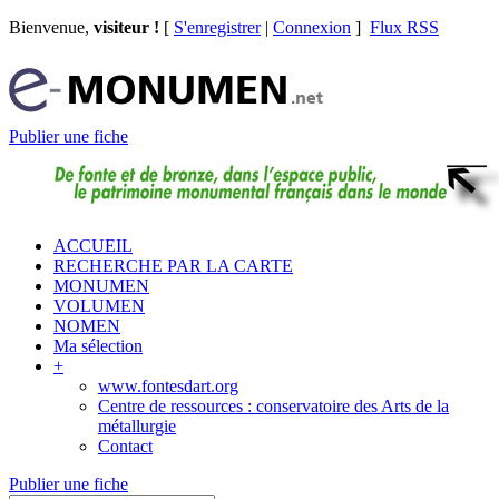
Bienvenue,
visiteur !
[
S'enregistrer
|
Connexion
]
Flux RSS
Publier une fiche
ACCUEIL
RECHERCHE PAR LA CARTE
MONUMEN
VOLUMEN
NOMEN
Ma sélection
+
www.fontesdart.org
Centre de ressources : conservatoire des Arts de la
métallurgie
Contact
Publier une fiche