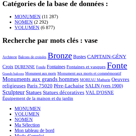
Catégories de la base de données :
MONUMEN
(11 287)
NOMEN
(2 292)
VOLUMEN
(6 877)
Recherche par mots clés : vase
Bronze
CAPITAIN-GÉNY
Bustes
Architecte
Balcons de croisées
Fonte
Croix
Fontaines
Fontaines et vasques
DURENNE
Fondu
Monument aux morts et commémoratif
Monument aux morts
Grands balcons
Monuments aux grands hommes
Oeuvres
MOREAU Mathurin
religieuses
Paris 75020
Père-Lachaise
SALIN (vers 1900)
Sculpteur
Statues
Statues décoratives
VAL D'OSNE
Équipement de la maison et du jardin
MONUMEN
VOLUMEN
NOMEN
Ma Sélection
Mon tableau de bord
Mode d’emploi