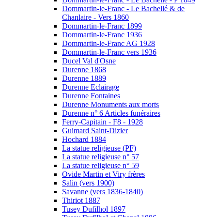
Dommartin-le-Franc - Le Bachellé & de
Chanlaire - Vers 1860
Dommartin-le-Franc 1899
Dommartin-le-Franc 1936
Dommartin-le-Franc AG 1928
Dommartin-le-Franc vers 1936
Ducel Val d'Osne
Durenne 1868
Durenne 1889
Durenne Eclairage
Durenne Fontaines
Durenne Monuments aux morts
Durenne n° 6 Articles funéraires
Ferry-Capitain - F8 - 1928
Guimard Saint-Dizier
Hochard 1884
La statue religieuse (PF)
La statue religieuse n° 57
La statue religieuse n° 59
Ovide Martin et Viry frères
Salin (vers 1900)
Savanne (vers 1836-1840)
Thiriot 1887
Tusey Dufilhol 1897