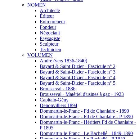
NOMEN
Architecte
Éditeur
Entrepreneur
Fondeur
Négociant
Paysagiste
Sculpteur
Technicien
VOLUMEN
André (vers 1836-1840)
Bayard & Saint-Dizier - Fascicule n° 2
Bayard & Saint-Dizier - Fascicule n° 3
Bayard & Saint-Dizier - Fascicule n° 4
Bayard & Saint-Dizier - Fascicule n° 5
Brousseval - 1886
Brousseval - Matériel d'usines à gaz - 1923
Capitain-Gény
Denonvilliers 1894
Dommartin-le-Franc - Fd de Chanlaire - 1890
Dommartin-le-Franc - Fd de Chanlaire - P 1890
Dommartin-le-Franc - Héritiers Fd de Chanlaire -
P 1895
Dommartin-le-Franc - Le Bachellé - 1849-1890
Dommartin-le-Franc - Le Bachellé - P 1849