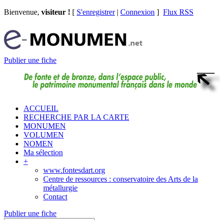
Bienvenue,
visiteur !
[
S'enregistrer
|
Connexion
]
Flux RSS
Publier une fiche
ACCUEIL
RECHERCHE PAR LA CARTE
MONUMEN
VOLUMEN
NOMEN
Ma sélection
+
www.fontesdart.org
Centre de ressources : conservatoire des Arts de la
métallurgie
Contact
Publier une fiche