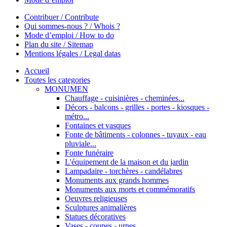
Contribuer / Contribute
Qui sommes-nous ? / Whois ?
Mode d’emploi / How to do
Plan du site / Sitemap
Mentions légales / Legal datas
Accueil
Toutes les categories
MONUMEN
Chauffage - cuisinières - cheminées...
Décors - balcons - grilles - portes - kiosques -
métro...
Fontaines et vasques
Fonte de bâtiments - colonnes - tuyaux - eau
pluviale...
Fonte funéraire
L'équipement de la maison et du jardin
Lampadaire - torchères - candélabres
Monuments aux grands hommes
Monuments aux morts et commémoratifs
Oeuvres religieuses
Sculptures animalières
Statues décoratives
Vases - coupes - urnes