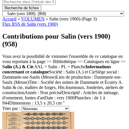
Recherche de fiches
Accueil
»
VOLUMEN
»
Salin (vers 1900)
(Page 3)
Flux RSS de Salin (vers 1900)
Contributions pour Salin (vers 1900)
(958)
Vous avez la possibilité de visionner l'ensemble de ce catalogue en
vous reportant à la page >> Bibliothèque >> Catalogues en ligne >>
Salin (A.) & Cie
.SAL = Salin - PL = Planche
Informations
concernant ce catalogue
Société : Salin (A.) et CieSiège social :
Dammarie-sur-Saulx (Meuse)Lieu de production : Dammarie-sur-
Saulx (Meuse)Titre : Société des usines de Dammarie et Écurey A.
Salin & cie, maîtres de forges, Hts-fourneaux, fonderies, ateliers de
constructionAnnée : Non préciséDescriptif : Articles de ménage,
d'ornement, fontes d'artDate : vers 1900Planches : de 1 à
944Dimensions : 13,5 x 20,5 cm "
Trier par :