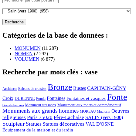
Catégories de la base de données :
MONUMEN
(11 287)
NOMEN
(2 292)
VOLUMEN
(6 877)
Recherche par mots clés : vase
Bronze
CAPITAIN-GÉNY
Bustes
Architecte
Balcons de croisées
Fonte
Croix
Fontaines
Fontaines et vasques
DURENNE
Fondu
Monument aux morts et commémoratif
Monument aux morts
Grands balcons
Monuments aux grands hommes
Oeuvres
MOREAU Mathurin
religieuses
Paris 75020
Père-Lachaise
SALIN (vers 1900)
Sculpteur
Statues
Statues décoratives
VAL D'OSNE
Équipement de la maison et du jardin