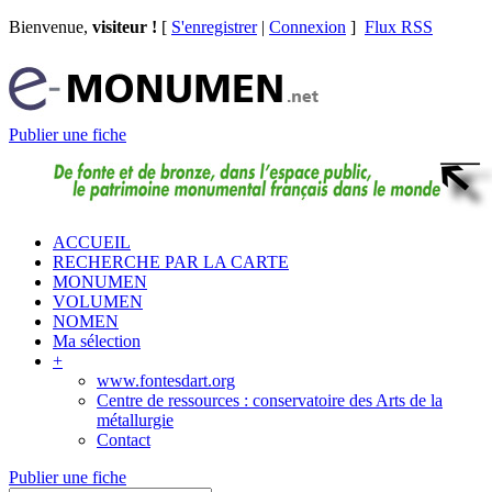
Bienvenue,
visiteur !
[
S'enregistrer
|
Connexion
]
Flux RSS
Publier une fiche
ACCUEIL
RECHERCHE PAR LA CARTE
MONUMEN
VOLUMEN
NOMEN
Ma sélection
+
www.fontesdart.org
Centre de ressources : conservatoire des Arts de la
métallurgie
Contact
Publier une fiche