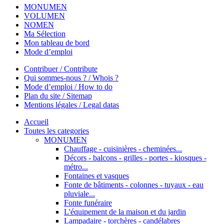
MONUMEN
VOLUMEN
NOMEN
Ma Sélection
Mon tableau de bord
Mode d’emploi
Contribuer / Contribute
Qui sommes-nous ? / Whois ?
Mode d’emploi / How to do
Plan du site / Sitemap
Mentions légales / Legal datas
Accueil
Toutes les categories
MONUMEN
Chauffage - cuisinières - cheminées...
Décors - balcons - grilles - portes - kiosques -
métro...
Fontaines et vasques
Fonte de bâtiments - colonnes - tuyaux - eau
pluviale...
Fonte funéraire
L'équipement de la maison et du jardin
Lampadaire - torchères - candélabres