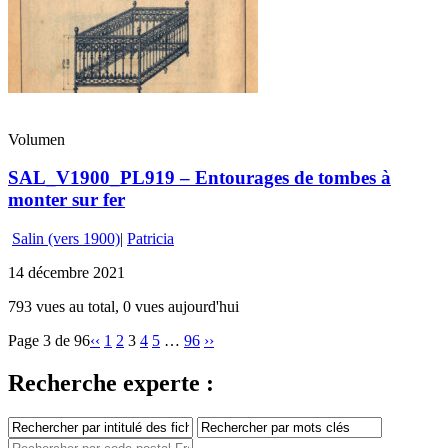
Volumen
SAL_V1900_PL919 – Entourages de tombes à
monter sur fer
Salin (vers 1900)
|
Patricia
14 décembre 2021
793 vues au total, 0 vues aujourd'hui
Page 3 de 96
‹‹
1
2
3
4
5
…
96
››
Recherche experte :