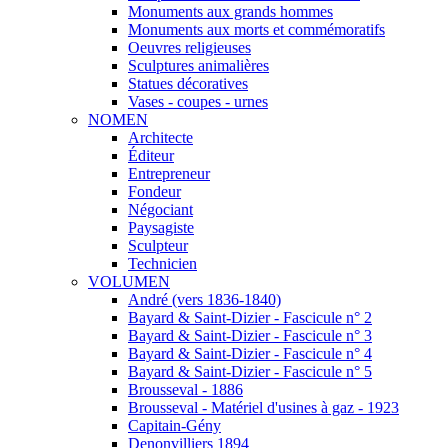
Monuments aux grands hommes
Monuments aux morts et commémoratifs
Oeuvres religieuses
Sculptures animalières
Statues décoratives
Vases - coupes - urnes
NOMEN
Architecte
Éditeur
Entrepreneur
Fondeur
Négociant
Paysagiste
Sculpteur
Technicien
VOLUMEN
André (vers 1836-1840)
Bayard & Saint-Dizier - Fascicule n° 2
Bayard & Saint-Dizier - Fascicule n° 3
Bayard & Saint-Dizier - Fascicule n° 4
Bayard & Saint-Dizier - Fascicule n° 5
Brousseval - 1886
Brousseval - Matériel d'usines à gaz - 1923
Capitain-Gény
Denonvilliers 1894