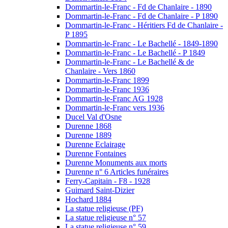
Dommartin-le-Franc - Fd de Chanlaire - 1890
Dommartin-le-Franc - Fd de Chanlaire - P 1890
Dommartin-le-Franc - Héritiers Fd de Chanlaire -
P 1895
Dommartin-le-Franc - Le Bachellé - 1849-1890
Dommartin-le-Franc - Le Bachellé - P 1849
Dommartin-le-Franc - Le Bachellé & de
Chanlaire - Vers 1860
Dommartin-le-Franc 1899
Dommartin-le-Franc 1936
Dommartin-le-Franc AG 1928
Dommartin-le-Franc vers 1936
Ducel Val d'Osne
Durenne 1868
Durenne 1889
Durenne Eclairage
Durenne Fontaines
Durenne Monuments aux morts
Durenne n° 6 Articles funéraires
Ferry-Capitain - F8 - 1928
Guimard Saint-Dizier
Hochard 1884
La statue religieuse (PF)
La statue religieuse n° 57
La statue religieuse n° 59