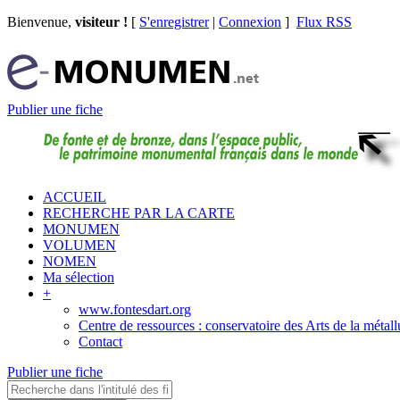
Bienvenue,
visiteur !
[
S'enregistrer
|
Connexion
]
Flux RSS
Publier une fiche
ACCUEIL
RECHERCHE PAR LA CARTE
MONUMEN
VOLUMEN
NOMEN
Ma sélection
+
www.fontesdart.org
Centre de ressources : conservatoire des Arts de la métall
Contact
Publier une fiche