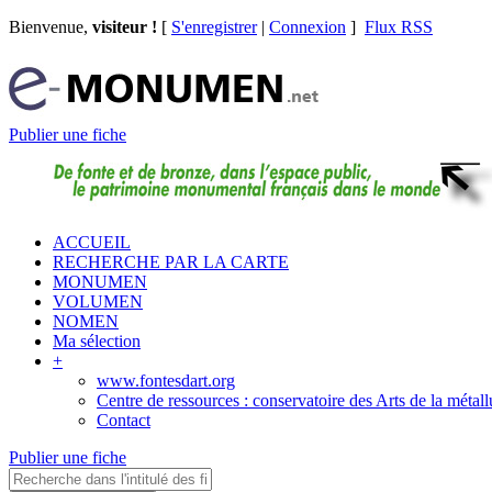
Bienvenue,
visiteur !
[
S'enregistrer
|
Connexion
]
Flux RSS
Publier une fiche
ACCUEIL
RECHERCHE PAR LA CARTE
MONUMEN
VOLUMEN
NOMEN
Ma sélection
+
www.fontesdart.org
Centre de ressources : conservatoire des Arts de la métall
Contact
Publier une fiche