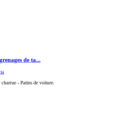
renages de ta...
cia
 charrue - Patins de voiture.