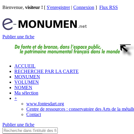
Bienvenue,
visiteur !
[
S'enregistrer
|
Connexion
]
Flux RSS
Publier une fiche
ACCUEIL
RECHERCHE PAR LA CARTE
MONUMEN
VOLUMEN
NOMEN
Ma sélection
+
www.fontesdart.org
Centre de ressources : conservatoire des Arts de la métall
Contact
Publier une fiche