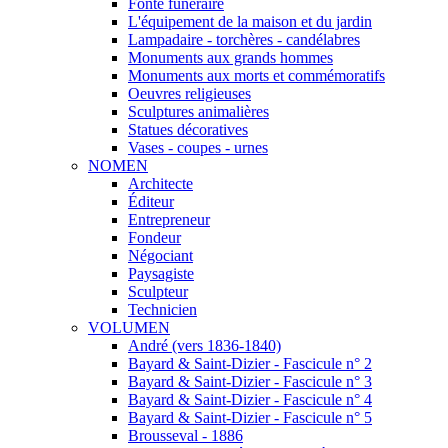
Fonte funéraire
L'équipement de la maison et du jardin
Lampadaire - torchères - candélabres
Monuments aux grands hommes
Monuments aux morts et commémoratifs
Oeuvres religieuses
Sculptures animalières
Statues décoratives
Vases - coupes - urnes
NOMEN
Architecte
Éditeur
Entrepreneur
Fondeur
Négociant
Paysagiste
Sculpteur
Technicien
VOLUMEN
André (vers 1836-1840)
Bayard & Saint-Dizier - Fascicule n° 2
Bayard & Saint-Dizier - Fascicule n° 3
Bayard & Saint-Dizier - Fascicule n° 4
Bayard & Saint-Dizier - Fascicule n° 5
Brousseval - 1886