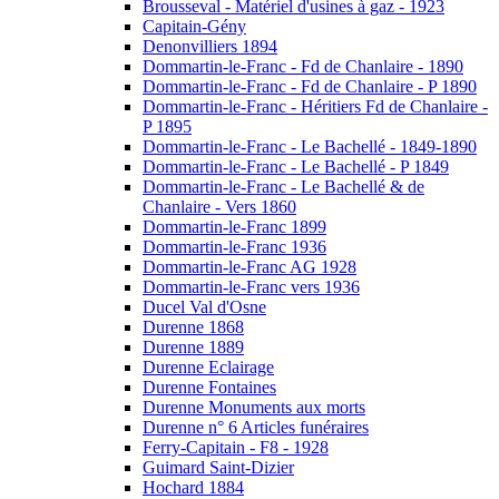
Brousseval - Matériel d'usines à gaz - 1923
Capitain-Gény
Denonvilliers 1894
Dommartin-le-Franc - Fd de Chanlaire - 1890
Dommartin-le-Franc - Fd de Chanlaire - P 1890
Dommartin-le-Franc - Héritiers Fd de Chanlaire -
P 1895
Dommartin-le-Franc - Le Bachellé - 1849-1890
Dommartin-le-Franc - Le Bachellé - P 1849
Dommartin-le-Franc - Le Bachellé & de
Chanlaire - Vers 1860
Dommartin-le-Franc 1899
Dommartin-le-Franc 1936
Dommartin-le-Franc AG 1928
Dommartin-le-Franc vers 1936
Ducel Val d'Osne
Durenne 1868
Durenne 1889
Durenne Eclairage
Durenne Fontaines
Durenne Monuments aux morts
Durenne n° 6 Articles funéraires
Ferry-Capitain - F8 - 1928
Guimard Saint-Dizier
Hochard 1884