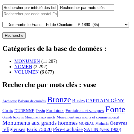
Catégories de la base de données :
MONUMEN
(11 287)
NOMEN
(2 292)
VOLUMEN
(6 877)
Recherche par mots clés : vase
Bronze
CAPITAIN-GÉNY
Bustes
Architecte
Balcons de croisées
Fonte
Croix
Fontaines
Fontaines et vasques
DURENNE
Fondu
Monument aux morts et commémoratif
Monument aux morts
Grands balcons
Monuments aux grands hommes
Oeuvres
MOREAU Mathurin
religieuses
Paris 75020
Père-Lachaise
SALIN (vers 1900)