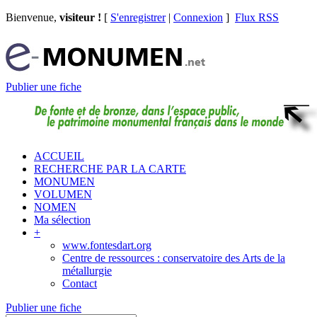
Bienvenue,
visiteur !
[
S'enregistrer
|
Connexion
]
Flux RSS
Publier une fiche
ACCUEIL
RECHERCHE PAR LA CARTE
MONUMEN
VOLUMEN
NOMEN
Ma sélection
+
www.fontesdart.org
Centre de ressources : conservatoire des Arts de la
métallurgie
Contact
Publier une fiche