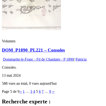
Volumen
DOM_P1890_PL221 – Consoles
Dommartin-le-Franc - Fd de Chanlaire - P 1890
|
Patricia
Consoles.
13 mai 2024
588 vues au total, 0 vues aujourd'hui
Page 5 de 9
‹‹
1
…
3
4
5
6
7
…
9
››
Recherche experte :