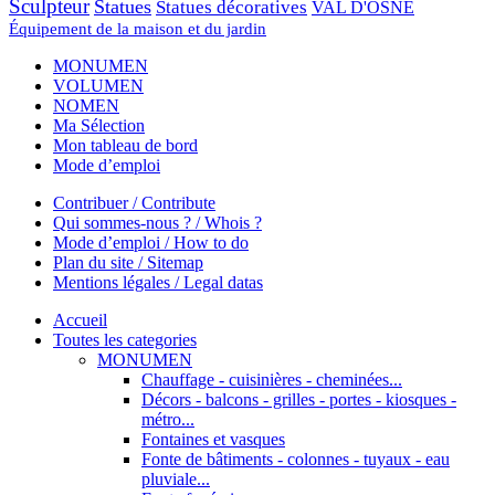
Sculpteur
Statues
Statues décoratives
VAL D'OSNE
Équipement de la maison et du jardin
MONUMEN
VOLUMEN
NOMEN
Ma Sélection
Mon tableau de bord
Mode d’emploi
Contribuer / Contribute
Qui sommes-nous ? / Whois ?
Mode d’emploi / How to do
Plan du site / Sitemap
Mentions légales / Legal datas
Accueil
Toutes les categories
MONUMEN
Chauffage - cuisinières - cheminées...
Décors - balcons - grilles - portes - kiosques -
métro...
Fontaines et vasques
Fonte de bâtiments - colonnes - tuyaux - eau
pluviale...