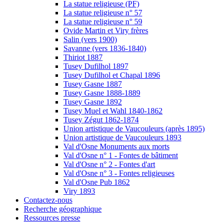
La statue religieuse (PF)
La statue religieuse n° 57
La statue religieuse n° 59
Ovide Martin et Viry frères
Salin (vers 1900)
Savanne (vers 1836-1840)
Thiriot 1887
Tusey Dufilhol 1897
Tusey Dufilhol et Chapal 1896
Tusey Gasne 1887
Tusey Gasne 1888-1889
Tusey Gasne 1892
Tusey Muel et Wahl 1840-1862
Tusey Zégut 1862-1874
Union artistique de Vaucouleurs (après 1895)
Union artistique de Vaucouleurs 1893
Val d'Osne Monuments aux morts
Val d'Osne n° 1 - Fontes de bâtiment
Val d'Osne n° 2 - Fontes d'art
Val d'Osne n° 3 - Fontes religieuses
Val d'Osne Pub 1862
Viry 1893
Contactez-nous
Recherche géographique
Ressources presse