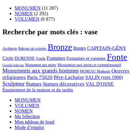
MONUMEN
(11 287)
NOMEN
(2 292)
VOLUMEN
(6 877)
Recherche par mots clés : vase
Bronze
CAPITAIN-GÉNY
Bustes
Architecte
Balcons de croisées
Fonte
Croix
Fontaines
Fontaines et vasques
DURENNE
Fondu
Monument aux morts et commémoratif
Monument aux morts
Grands balcons
Monuments aux grands hommes
Oeuvres
MOREAU Mathurin
religieuses
Paris 75020
Père-Lachaise
SALIN (vers 1900)
Sculpteur
Statues
Statues décoratives
VAL D'OSNE
Équipement de la maison et du jardin
MONUMEN
VOLUMEN
NOMEN
Ma Sélection
Mon tableau de bord
Mode d’emploi