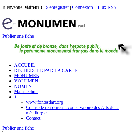
Bienvenue,
visiteur !
[
S'enregistrer
|
Connexion
]
Flux RSS
Publier une fiche
ACCUEIL
RECHERCHE PAR LA CARTE
MONUMEN
VOLUMEN
NOMEN
Ma sélection
+
www.fontesdart.org
Centre de ressources : conservatoire des Arts de la
métallurgie
Contact
Publier une fiche