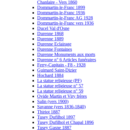
Chanlaire - Vers 1860
Dommartin-le-Franc 1899
Dommartin-le-Franc 1936
Dommartin-le-Franc AG 1928
Dommartin-le-Franc vers 1936
Ducel Val d'Osne
Durenne 1868
Durenne 1889
Durenne Eclairage
Durenne Fontaines
Durenne Monuments aux morts
Durenne n° 6 Articles funéraires
Ferry-Capitain - F8 - 1928
Guimard Saint-Dizier
Hochard 1884
La statue religieuse (PF)
La statue religieuse n° 57
La statue religieuse n° 59
Ovide Martin et Viry frères
Salin (vers 1900)
Savanne (vers 1836-1840)
Thiriot 1887
Tusey Dufilhol 1897
Tusey Dufilhol et Chapal 1896
Tusey Gasne 1887