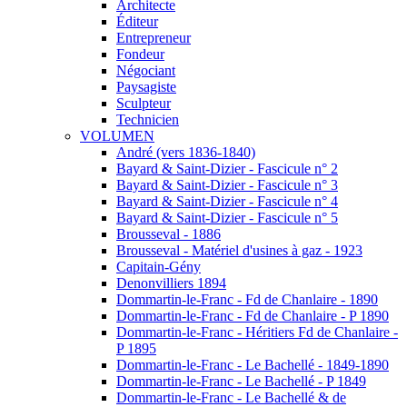
Architecte
Éditeur
Entrepreneur
Fondeur
Négociant
Paysagiste
Sculpteur
Technicien
VOLUMEN
André (vers 1836-1840)
Bayard & Saint-Dizier - Fascicule n° 2
Bayard & Saint-Dizier - Fascicule n° 3
Bayard & Saint-Dizier - Fascicule n° 4
Bayard & Saint-Dizier - Fascicule n° 5
Brousseval - 1886
Brousseval - Matériel d'usines à gaz - 1923
Capitain-Gény
Denonvilliers 1894
Dommartin-le-Franc - Fd de Chanlaire - 1890
Dommartin-le-Franc - Fd de Chanlaire - P 1890
Dommartin-le-Franc - Héritiers Fd de Chanlaire -
P 1895
Dommartin-le-Franc - Le Bachellé - 1849-1890
Dommartin-le-Franc - Le Bachellé - P 1849
Dommartin-le-Franc - Le Bachellé & de