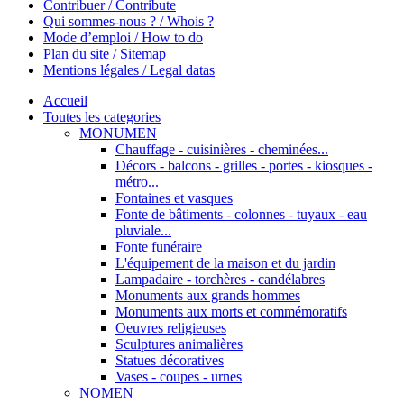
Contribuer / Contribute
Qui sommes-nous ? / Whois ?
Mode d’emploi / How to do
Plan du site / Sitemap
Mentions légales / Legal datas
Accueil
Toutes les categories
MONUMEN
Chauffage - cuisinières - cheminées...
Décors - balcons - grilles - portes - kiosques -
métro...
Fontaines et vasques
Fonte de bâtiments - colonnes - tuyaux - eau
pluviale...
Fonte funéraire
L'équipement de la maison et du jardin
Lampadaire - torchères - candélabres
Monuments aux grands hommes
Monuments aux morts et commémoratifs
Oeuvres religieuses
Sculptures animalières
Statues décoratives
Vases - coupes - urnes
NOMEN