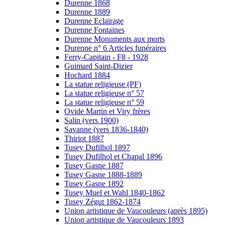
Durenne 1868
Durenne 1889
Durenne Eclairage
Durenne Fontaines
Durenne Monuments aux morts
Durenne n° 6 Articles funéraires
Ferry-Capitain - F8 - 1928
Guimard Saint-Dizier
Hochard 1884
La statue religieuse (PF)
La statue religieuse n° 57
La statue religieuse n° 59
Ovide Martin et Viry frères
Salin (vers 1900)
Savanne (vers 1836-1840)
Thiriot 1887
Tusey Dufilhol 1897
Tusey Dufilhol et Chapal 1896
Tusey Gasne 1887
Tusey Gasne 1888-1889
Tusey Gasne 1892
Tusey Muel et Wahl 1840-1862
Tusey Zégut 1862-1874
Union artistique de Vaucouleurs (après 1895)
Union artistique de Vaucouleurs 1893