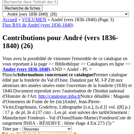
Recherche de fiches
Accueil
»
VOLUMEN
»
André (vers 1836-1840)
(Page 3)
Flux RSS de André (vers 1836-1840)
Contributions pour André (vers 1836-
1840) (26)
Vous avez la possibilité de visionner l'ensemble de ce catalogue en
vous reportant à la page >> Bibliothèque >> Catalogues en ligne >>
André (vers 1836-1840)
.AND = André - PL =
Planche
Informations concernant ce catalogue
Premier catalogue
édité par la fonderie du Val d'Osne. Datation par M. J-P Zitt aux
alentours des années situées entre l'ouverture de la fonderie (1836) et
1840.Document reproduit avec l'autorisation de l'Institut national
d'Histoire de l'Art.
http://catalogue.inha.fr
Notice détaillée : Magasin
d'Ornemens de Fonte de fer (sic)André, Jean-Pierre-
Victor,Engelmann, Godefroy, Lithographe [s.n.], [s.d.]1 vol. ([8] p.)
: 17 p. de pl. In 4 (37 cm) - Les pl. sont suivies des tarifsOrnement :
Manufacture Fondeurs - Val d'Osne(Haute-Marne) FondeursCote de
rangement INHA - RÉSERVE : 6ème étage 4 Est 273 (5) "
Trier par :