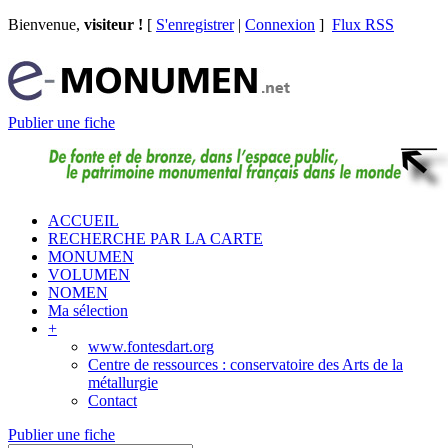
Bienvenue,
visiteur !
[
S'enregistrer
|
Connexion
]
Flux RSS
Publier une fiche
ACCUEIL
RECHERCHE PAR LA CARTE
MONUMEN
VOLUMEN
NOMEN
Ma sélection
+
www.fontesdart.org
Centre de ressources : conservatoire des Arts de la
métallurgie
Contact
Publier une fiche