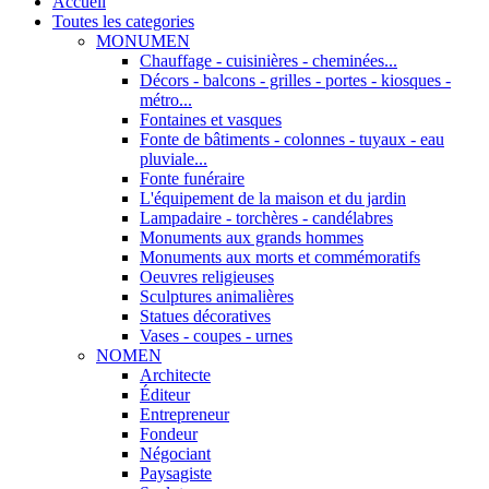
Accueil
Toutes les categories
MONUMEN
Chauffage - cuisinières - cheminées...
Décors - balcons - grilles - portes - kiosques -
métro...
Fontaines et vasques
Fonte de bâtiments - colonnes - tuyaux - eau
pluviale...
Fonte funéraire
L'équipement de la maison et du jardin
Lampadaire - torchères - candélabres
Monuments aux grands hommes
Monuments aux morts et commémoratifs
Oeuvres religieuses
Sculptures animalières
Statues décoratives
Vases - coupes - urnes
NOMEN
Architecte
Éditeur
Entrepreneur
Fondeur
Négociant
Paysagiste