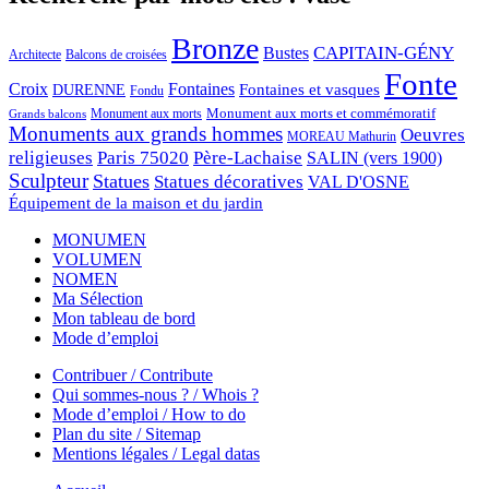
Bronze
CAPITAIN-GÉNY
Bustes
Architecte
Balcons de croisées
Fonte
Croix
Fontaines
Fontaines et vasques
DURENNE
Fondu
Monument aux morts et commémoratif
Monument aux morts
Grands balcons
Monuments aux grands hommes
Oeuvres
MOREAU Mathurin
religieuses
Paris 75020
Père-Lachaise
SALIN (vers 1900)
Sculpteur
Statues
Statues décoratives
VAL D'OSNE
Équipement de la maison et du jardin
MONUMEN
VOLUMEN
NOMEN
Ma Sélection
Mon tableau de bord
Mode d’emploi
Contribuer / Contribute
Qui sommes-nous ? / Whois ?
Mode d’emploi / How to do
Plan du site / Sitemap
Mentions légales / Legal datas