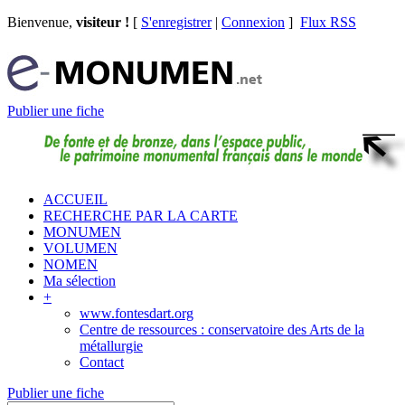
Bienvenue,
visiteur !
[
S'enregistrer
|
Connexion
]
Flux RSS
Publier une fiche
ACCUEIL
RECHERCHE PAR LA CARTE
MONUMEN
VOLUMEN
NOMEN
Ma sélection
+
www.fontesdart.org
Centre de ressources : conservatoire des Arts de la
métallurgie
Contact
Publier une fiche