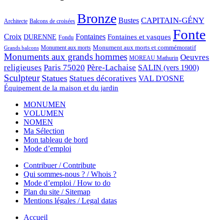
Bronze
CAPITAIN-GÉNY
Bustes
Architecte
Balcons de croisées
Fonte
Croix
Fontaines
Fontaines et vasques
DURENNE
Fondu
Monument aux morts et commémoratif
Monument aux morts
Grands balcons
Monuments aux grands hommes
Oeuvres
MOREAU Mathurin
religieuses
Paris 75020
Père-Lachaise
SALIN (vers 1900)
Sculpteur
Statues
Statues décoratives
VAL D'OSNE
Équipement de la maison et du jardin
MONUMEN
VOLUMEN
NOMEN
Ma Sélection
Mon tableau de bord
Mode d’emploi
Contribuer / Contribute
Qui sommes-nous ? / Whois ?
Mode d’emploi / How to do
Plan du site / Sitemap
Mentions légales / Legal datas
Accueil