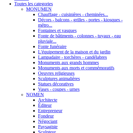
Toutes les categories
MONUMEN
Chauffage - cuisinières - cheminées...
Décors - balcons - grilles - portes - kiosques -
métro...
Fontaines et vasques
Fonte de bâtiments - colonnes - tuyaux - eau
pluviale...
Fonte funéraire
L'équipement de la maison et du jardin
Lampadaire - torchères - candélabres
Monuments aux grands hommes
Monuments aux morts et commémoratifs
Oeuvres religieuses
Sculptures animalières
Statues décoratives
Vases - coupes - urnes
NOMEN
Architecte
Éditeur
Entrepreneur
Fondeur
Négociant
Paysagiste
Sculpteur