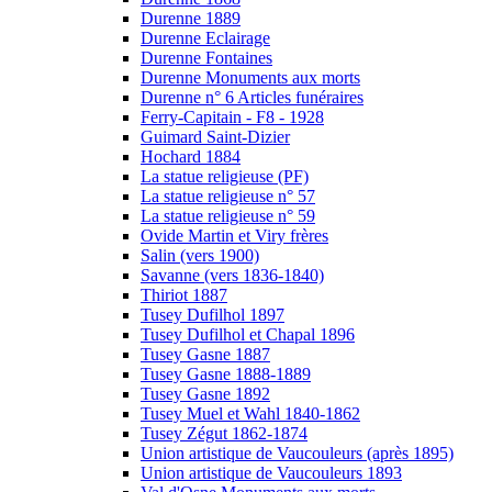
Durenne 1889
Durenne Eclairage
Durenne Fontaines
Durenne Monuments aux morts
Durenne n° 6 Articles funéraires
Ferry-Capitain - F8 - 1928
Guimard Saint-Dizier
Hochard 1884
La statue religieuse (PF)
La statue religieuse n° 57
La statue religieuse n° 59
Ovide Martin et Viry frères
Salin (vers 1900)
Savanne (vers 1836-1840)
Thiriot 1887
Tusey Dufilhol 1897
Tusey Dufilhol et Chapal 1896
Tusey Gasne 1887
Tusey Gasne 1888-1889
Tusey Gasne 1892
Tusey Muel et Wahl 1840-1862
Tusey Zégut 1862-1874
Union artistique de Vaucouleurs (après 1895)
Union artistique de Vaucouleurs 1893