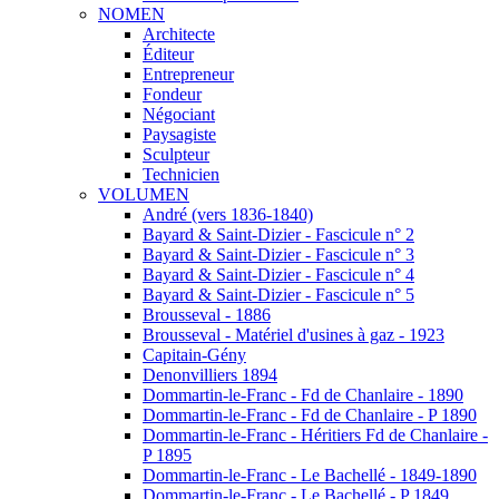
NOMEN
Architecte
Éditeur
Entrepreneur
Fondeur
Négociant
Paysagiste
Sculpteur
Technicien
VOLUMEN
André (vers 1836-1840)
Bayard & Saint-Dizier - Fascicule n° 2
Bayard & Saint-Dizier - Fascicule n° 3
Bayard & Saint-Dizier - Fascicule n° 4
Bayard & Saint-Dizier - Fascicule n° 5
Brousseval - 1886
Brousseval - Matériel d'usines à gaz - 1923
Capitain-Gény
Denonvilliers 1894
Dommartin-le-Franc - Fd de Chanlaire - 1890
Dommartin-le-Franc - Fd de Chanlaire - P 1890
Dommartin-le-Franc - Héritiers Fd de Chanlaire -
P 1895
Dommartin-le-Franc - Le Bachellé - 1849-1890
Dommartin-le-Franc - Le Bachellé - P 1849