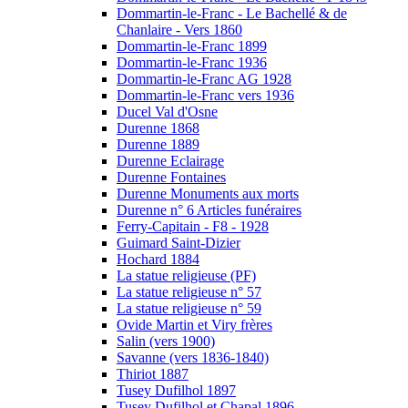
Dommartin-le-Franc - Le Bachellé & de
Chanlaire - Vers 1860
Dommartin-le-Franc 1899
Dommartin-le-Franc 1936
Dommartin-le-Franc AG 1928
Dommartin-le-Franc vers 1936
Ducel Val d'Osne
Durenne 1868
Durenne 1889
Durenne Eclairage
Durenne Fontaines
Durenne Monuments aux morts
Durenne n° 6 Articles funéraires
Ferry-Capitain - F8 - 1928
Guimard Saint-Dizier
Hochard 1884
La statue religieuse (PF)
La statue religieuse n° 57
La statue religieuse n° 59
Ovide Martin et Viry frères
Salin (vers 1900)
Savanne (vers 1836-1840)
Thiriot 1887
Tusey Dufilhol 1897
Tusey Dufilhol et Chapal 1896