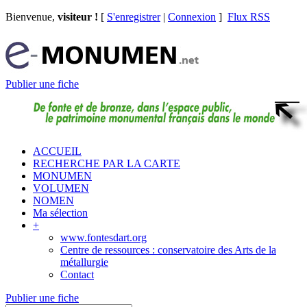
Bienvenue,
visiteur !
[
S'enregistrer
|
Connexion
]
Flux RSS
Publier une fiche
ACCUEIL
RECHERCHE PAR LA CARTE
MONUMEN
VOLUMEN
NOMEN
Ma sélection
+
www.fontesdart.org
Centre de ressources : conservatoire des Arts de la
métallurgie
Contact
Publier une fiche