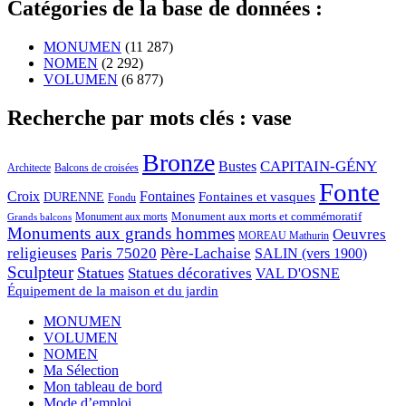
Catégories de la base de données :
MONUMEN
(11 287)
NOMEN
(2 292)
VOLUMEN
(6 877)
Recherche par mots clés : vase
Bronze
CAPITAIN-GÉNY
Bustes
Architecte
Balcons de croisées
Fonte
Croix
Fontaines
Fontaines et vasques
DURENNE
Fondu
Monument aux morts et commémoratif
Monument aux morts
Grands balcons
Monuments aux grands hommes
Oeuvres
MOREAU Mathurin
religieuses
Paris 75020
Père-Lachaise
SALIN (vers 1900)
Sculpteur
Statues
Statues décoratives
VAL D'OSNE
Équipement de la maison et du jardin
MONUMEN
VOLUMEN
NOMEN
Ma Sélection
Mon tableau de bord
Mode d’emploi