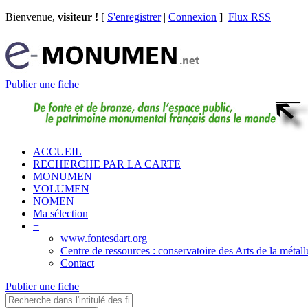
Bienvenue,
visiteur !
[
S'enregistrer
|
Connexion
]
Flux RSS
Publier une fiche
ACCUEIL
RECHERCHE PAR LA CARTE
MONUMEN
VOLUMEN
NOMEN
Ma sélection
+
www.fontesdart.org
Centre de ressources : conservatoire des Arts de la métall
Contact
Publier une fiche