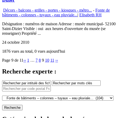
Décors - balcons - grilles - portes - kiosques - métro...
-
Fonte de
bâtiments - colonnes - tuyaux - eau pluviale...
|
Elisabeth RH
Désignation : numéros de maison Adresse : musée municipal- 52100
Saint-Dizier Visible : oui aux heures d'ouverture du musée (se
renseigner) Propriété ...
24 octobre 2010
1876 vues au total, 0 vues aujourd'hui
Page 9 de 11
‹‹
1
…
7
8
9
10
11
››
Recherche experte :