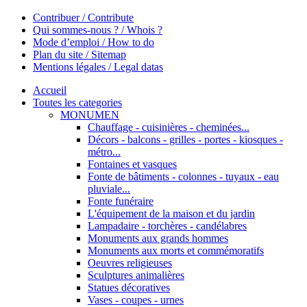
Contribuer / Contribute
Qui sommes-nous ? / Whois ?
Mode d’emploi / How to do
Plan du site / Sitemap
Mentions légales / Legal datas
Accueil
Toutes les categories
MONUMEN
Chauffage - cuisinières - cheminées...
Décors - balcons - grilles - portes - kiosques -
métro...
Fontaines et vasques
Fonte de bâtiments - colonnes - tuyaux - eau
pluviale...
Fonte funéraire
L'équipement de la maison et du jardin
Lampadaire - torchères - candélabres
Monuments aux grands hommes
Monuments aux morts et commémoratifs
Oeuvres religieuses
Sculptures animalières
Statues décoratives
Vases - coupes - urnes