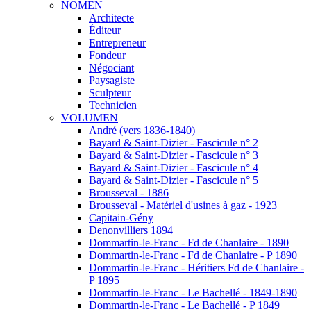
NOMEN
Architecte
Éditeur
Entrepreneur
Fondeur
Négociant
Paysagiste
Sculpteur
Technicien
VOLUMEN
André (vers 1836-1840)
Bayard & Saint-Dizier - Fascicule n° 2
Bayard & Saint-Dizier - Fascicule n° 3
Bayard & Saint-Dizier - Fascicule n° 4
Bayard & Saint-Dizier - Fascicule n° 5
Brousseval - 1886
Brousseval - Matériel d'usines à gaz - 1923
Capitain-Gény
Denonvilliers 1894
Dommartin-le-Franc - Fd de Chanlaire - 1890
Dommartin-le-Franc - Fd de Chanlaire - P 1890
Dommartin-le-Franc - Héritiers Fd de Chanlaire -
P 1895
Dommartin-le-Franc - Le Bachellé - 1849-1890
Dommartin-le-Franc - Le Bachellé - P 1849