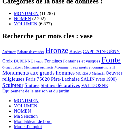
Catégories de la base de données :
MONUMEN
(11 287)
NOMEN
(2 292)
VOLUMEN
(6 877)
Recherche par mots clés : vase
Bronze
CAPITAIN-GÉNY
Bustes
Architecte
Balcons de croisées
Fonte
Croix
Fontaines
Fontaines et vasques
DURENNE
Fondu
Monument aux morts et commémoratif
Monument aux morts
Grands balcons
Monuments aux grands hommes
Oeuvres
MOREAU Mathurin
religieuses
Paris 75020
Père-Lachaise
SALIN (vers 1900)
Sculpteur
Statues
Statues décoratives
VAL D'OSNE
Équipement de la maison et du jardin
MONUMEN
VOLUMEN
NOMEN
Ma Sélection
Mon tableau de bord
Mode d’emploi