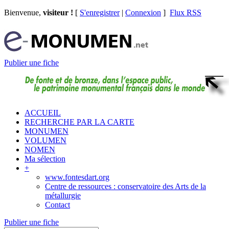
Bienvenue,
visiteur !
[
S'enregistrer
|
Connexion
]
Flux RSS
Publier une fiche
ACCUEIL
RECHERCHE PAR LA CARTE
MONUMEN
VOLUMEN
NOMEN
Ma sélection
+
www.fontesdart.org
Centre de ressources : conservatoire des Arts de la
métallurgie
Contact
Publier une fiche