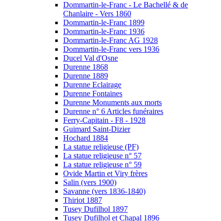
Dommartin-le-Franc - Le Bachellé & de
Chanlaire - Vers 1860
Dommartin-le-Franc 1899
Dommartin-le-Franc 1936
Dommartin-le-Franc AG 1928
Dommartin-le-Franc vers 1936
Ducel Val d'Osne
Durenne 1868
Durenne 1889
Durenne Eclairage
Durenne Fontaines
Durenne Monuments aux morts
Durenne n° 6 Articles funéraires
Ferry-Capitain - F8 - 1928
Guimard Saint-Dizier
Hochard 1884
La statue religieuse (PF)
La statue religieuse n° 57
La statue religieuse n° 59
Ovide Martin et Viry frères
Salin (vers 1900)
Savanne (vers 1836-1840)
Thiriot 1887
Tusey Dufilhol 1897
Tusey Dufilhol et Chapal 1896