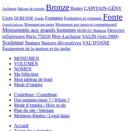
Bronze
CAPITAIN-GÉNY
Bustes
Architecte
Balcons de croisées
Fonte
Croix
Fontaines
Fontaines et vasques
DURENNE
Fondu
Monument aux morts et commémoratif
Monument aux morts
Grands balcons
Monuments aux grands hommes
Oeuvres
MOREAU Mathurin
religieuses
Paris 75020
Père-Lachaise
SALIN (vers 1900)
Sculpteur
Statues
Statues décoratives
VAL D'OSNE
Équipement de la maison et du jardin
MONUMEN
VOLUMEN
NOMEN
Ma Sélection
Mon tableau de bord
Mode d’emploi
Contribuer / Contribute
Qui sommes-nous ? / Whois ?
Mode d’emploi / How to do
Plan du site / Sitemap
Mentions légales / Legal datas
Accueil
Toutes les categories