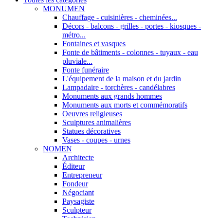
MONUMEN
Chauffage - cuisinières - cheminées...
Décors - balcons - grilles - portes - kiosques -
métro...
Fontaines et vasques
Fonte de bâtiments - colonnes - tuyaux - eau
pluviale...
Fonte funéraire
L'équipement de la maison et du jardin
Lampadaire - torchères - candélabres
Monuments aux grands hommes
Monuments aux morts et commémoratifs
Oeuvres religieuses
Sculptures animalières
Statues décoratives
Vases - coupes - urnes
NOMEN
Architecte
Éditeur
Entrepreneur
Fondeur
Négociant
Paysagiste
Sculpteur