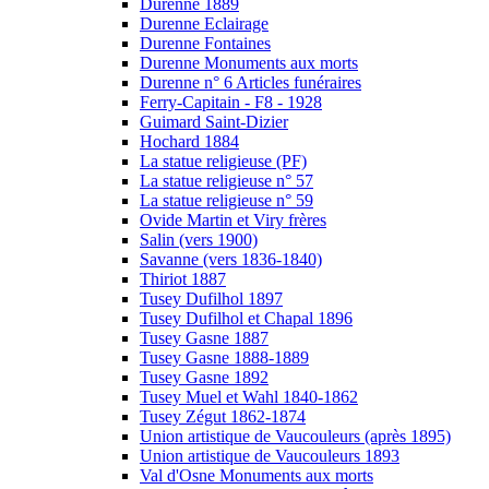
Durenne 1889
Durenne Eclairage
Durenne Fontaines
Durenne Monuments aux morts
Durenne n° 6 Articles funéraires
Ferry-Capitain - F8 - 1928
Guimard Saint-Dizier
Hochard 1884
La statue religieuse (PF)
La statue religieuse n° 57
La statue religieuse n° 59
Ovide Martin et Viry frères
Salin (vers 1900)
Savanne (vers 1836-1840)
Thiriot 1887
Tusey Dufilhol 1897
Tusey Dufilhol et Chapal 1896
Tusey Gasne 1887
Tusey Gasne 1888-1889
Tusey Gasne 1892
Tusey Muel et Wahl 1840-1862
Tusey Zégut 1862-1874
Union artistique de Vaucouleurs (après 1895)
Union artistique de Vaucouleurs 1893
Val d'Osne Monuments aux morts