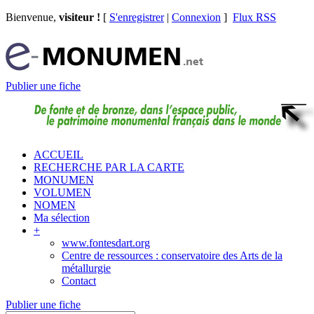
Bienvenue,
visiteur !
[
S'enregistrer
|
Connexion
]
Flux RSS
Publier une fiche
ACCUEIL
RECHERCHE PAR LA CARTE
MONUMEN
VOLUMEN
NOMEN
Ma sélection
+
www.fontesdart.org
Centre de ressources : conservatoire des Arts de la
métallurgie
Contact
Publier une fiche