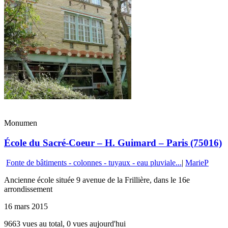
Monumen
École du Sacré-Coeur – H. Guimard – Paris (75016)
Fonte de bâtiments - colonnes - tuyaux - eau pluviale...
|
MarieP
Ancienne école située 9 avenue de la Frillière, dans le 16e
arrondissement
16 mars 2015
9663 vues au total, 0 vues aujourd'hui