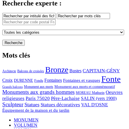
Recherche experte :
Mots clés
Bronze
CAPITAIN-GÉNY
Bustes
Architecte
Balcons de croisées
Fonte
Croix
Fontaines
Fontaines et vasques
DURENNE
Fondu
Monument aux morts et commémoratif
Monument aux morts
Grands balcons
Monuments aux grands hommes
Oeuvres
MOREAU Mathurin
religieuses
Paris 75020
Père-Lachaise
SALIN (vers 1900)
Sculpteur
Statues
Statues décoratives
VAL D'OSNE
Équipement de la maison et du jardin
MONUMEN
VOLUMEN