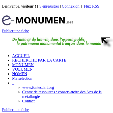
Bienvenue,
visiteur !
[
S'enregistrer
|
Connexion
]
Flux RSS
Publier une fiche
ACCUEIL
RECHERCHE PAR LA CARTE
MONUMEN
VOLUMEN
NOMEN
Ma sélection
+
www.fontesdart.org
Centre de ressources : conservatoire des Arts de la
métallurgie
Contact
Publier une fiche