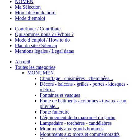
NOMEN
Ma Sélection
Mon tableau de bord
Mode d’emploi
Contribuer / Contribute
Qui sommes-nous ? / Whois ?
Mode d’emploi / How to do
Plan du site / Sitemap
Mentions légales / Legal datas
Accueil
Toutes les categories
MONUMEN
Chauffage - cuisinières - cheminées...
Décors - balcons - grilles - portes - kiosques -
métro...
Fontaines et vasques
Fonte de bâtiments - colonnes - tuyaux - eau
pluviale...
Fonte funéraire
L'équipement de la maison et du jardin
Lampadaire - torchères - candélabres
Monuments aux grands hommes
Monuments aux morts et commémoratifs