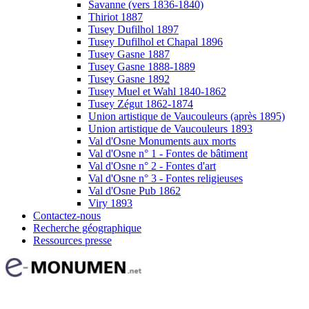
Savanne (vers 1836-1840)
Thiriot 1887
Tusey Dufilhol 1897
Tusey Dufilhol et Chapal 1896
Tusey Gasne 1887
Tusey Gasne 1888-1889
Tusey Gasne 1892
Tusey Muel et Wahl 1840-1862
Tusey Zégut 1862-1874
Union artistique de Vaucouleurs (après 1895)
Union artistique de Vaucouleurs 1893
Val d'Osne Monuments aux morts
Val d'Osne n° 1 - Fontes de bâtiment
Val d'Osne n° 2 - Fontes d'art
Val d'Osne n° 3 - Fontes religieuses
Val d'Osne Pub 1862
Viry 1893
Contactez-nous
Recherche géographique
Ressources presse