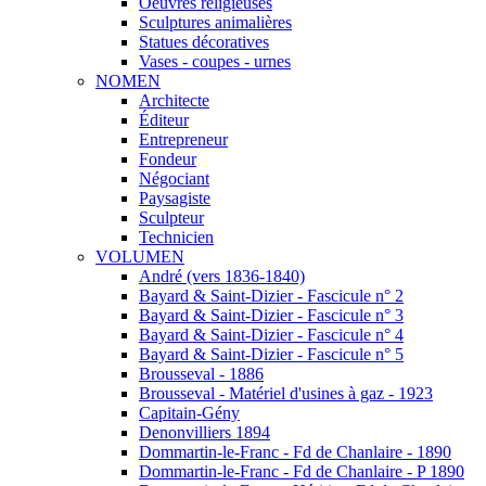
Oeuvres religieuses
Sculptures animalières
Statues décoratives
Vases - coupes - urnes
NOMEN
Architecte
Éditeur
Entrepreneur
Fondeur
Négociant
Paysagiste
Sculpteur
Technicien
VOLUMEN
André (vers 1836-1840)
Bayard & Saint-Dizier - Fascicule n° 2
Bayard & Saint-Dizier - Fascicule n° 3
Bayard & Saint-Dizier - Fascicule n° 4
Bayard & Saint-Dizier - Fascicule n° 5
Brousseval - 1886
Brousseval - Matériel d'usines à gaz - 1923
Capitain-Gény
Denonvilliers 1894
Dommartin-le-Franc - Fd de Chanlaire - 1890
Dommartin-le-Franc - Fd de Chanlaire - P 1890