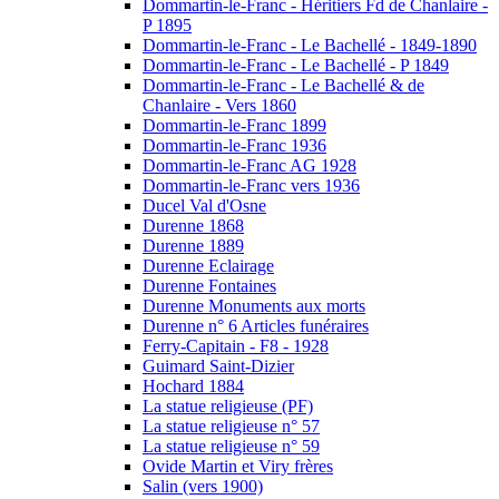
Dommartin-le-Franc - Héritiers Fd de Chanlaire -
P 1895
Dommartin-le-Franc - Le Bachellé - 1849-1890
Dommartin-le-Franc - Le Bachellé - P 1849
Dommartin-le-Franc - Le Bachellé & de
Chanlaire - Vers 1860
Dommartin-le-Franc 1899
Dommartin-le-Franc 1936
Dommartin-le-Franc AG 1928
Dommartin-le-Franc vers 1936
Ducel Val d'Osne
Durenne 1868
Durenne 1889
Durenne Eclairage
Durenne Fontaines
Durenne Monuments aux morts
Durenne n° 6 Articles funéraires
Ferry-Capitain - F8 - 1928
Guimard Saint-Dizier
Hochard 1884
La statue religieuse (PF)
La statue religieuse n° 57
La statue religieuse n° 59
Ovide Martin et Viry frères
Salin (vers 1900)