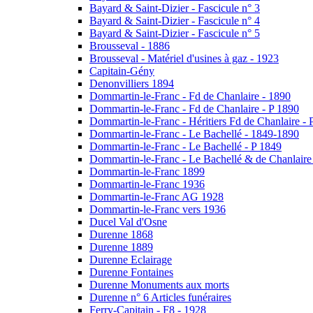
Bayard & Saint-Dizier - Fascicule n° 3
Bayard & Saint-Dizier - Fascicule n° 4
Bayard & Saint-Dizier - Fascicule n° 5
Brousseval - 1886
Brousseval - Matériel d'usines à gaz - 1923
Capitain-Gény
Denonvilliers 1894
Dommartin-le-Franc - Fd de Chanlaire - 1890
Dommartin-le-Franc - Fd de Chanlaire - P 1890
Dommartin-le-Franc - Héritiers Fd de Chanlaire - 
Dommartin-le-Franc - Le Bachellé - 1849-1890
Dommartin-le-Franc - Le Bachellé - P 1849
Dommartin-le-Franc - Le Bachellé & de Chanlaire
Dommartin-le-Franc 1899
Dommartin-le-Franc 1936
Dommartin-le-Franc AG 1928
Dommartin-le-Franc vers 1936
Ducel Val d'Osne
Durenne 1868
Durenne 1889
Durenne Eclairage
Durenne Fontaines
Durenne Monuments aux morts
Durenne n° 6 Articles funéraires
Ferry-Capitain - F8 - 1928