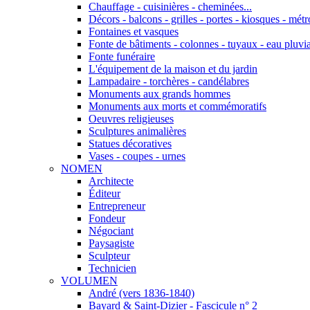
Chauffage - cuisinières - cheminées...
Décors - balcons - grilles - portes - kiosques - métro
Fontaines et vasques
Fonte de bâtiments - colonnes - tuyaux - eau pluvia
Fonte funéraire
L'équipement de la maison et du jardin
Lampadaire - torchères - candélabres
Monuments aux grands hommes
Monuments aux morts et commémoratifs
Oeuvres religieuses
Sculptures animalières
Statues décoratives
Vases - coupes - urnes
NOMEN
Architecte
Éditeur
Entrepreneur
Fondeur
Négociant
Paysagiste
Sculpteur
Technicien
VOLUMEN
André (vers 1836-1840)
Bayard & Saint-Dizier - Fascicule n° 2