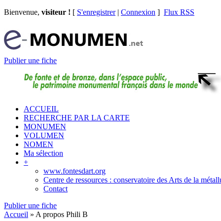
Bienvenue,
visiteur !
[
S'enregistrer
|
Connexion
]
Flux RSS
Publier une fiche
ACCUEIL
RECHERCHE PAR LA CARTE
MONUMEN
VOLUMEN
NOMEN
Ma sélection
+
www.fontesdart.org
Centre de ressources : conservatoire des Arts de la métall
Contact
Publier une fiche
Accueil
»
A propos Phili B