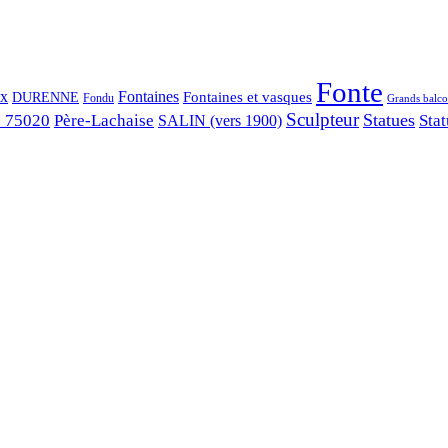
Fonte
ix
Fontaines
Fontaines et vasques
DURENNE
Fondu
Grands balco
Sculpteur
Statues
s 75020
Père-Lachaise
Stat
SALIN (vers 1900)