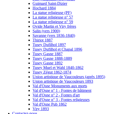
Guimard Saint-Dizier
Hochard 1884
La statue religieuse (PF)
La statue religieuse n° 57
La statue religieuse n° 59
Ovide Martin et Viry frères
Salin (vers 1900)
Savanne (vers 1836-1840)
Thiriot 1887
Tusey Dufilhol 1897
Tusey Dufilhol et Chapal 1896
Tusey Gasne 1887
Tusey Gasne 1888-1889
Tusey Gasne 1892
Tusey Muel et Wahl 1840-1862
Tusey Zégut 1862-1874
Union artistique de Vaucouleurs (après 1895)
Union artistique de Vaucouleurs 1893
Val d'Osne Monuments aux morts
Val d'Osne n° 1 - Fontes de bâtiment
Val d'Osne n° 2 - Fontes d'art
Val d'Osne n° 3 - Fontes religieuses
Val d'Osne Pub 1862
Viry 1893
Contactez-nous