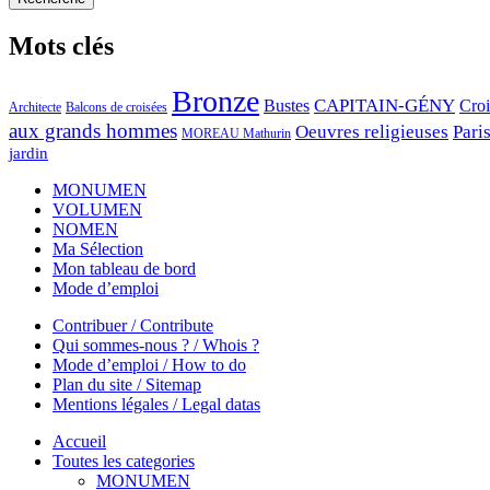
Mots clés
Bronze
CAPITAIN-GÉNY
Bustes
Cro
Architecte
Balcons de croisées
aux grands hommes
Oeuvres religieuses
Pari
MOREAU Mathurin
jardin
MONUMEN
VOLUMEN
NOMEN
Ma Sélection
Mon tableau de bord
Mode d’emploi
Contribuer / Contribute
Qui sommes-nous ? / Whois ?
Mode d’emploi / How to do
Plan du site / Sitemap
Mentions légales / Legal datas
Accueil
Toutes les categories
MONUMEN