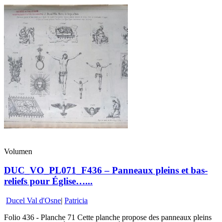
Volumen
DUC_VO_PL071_F436 – Panneaux pleins et bas-
reliefs pour Église…...
Ducel Val d'Osne
|
Patricia
Folio 436 - Planche 71 Cette planche propose des panneaux pleins