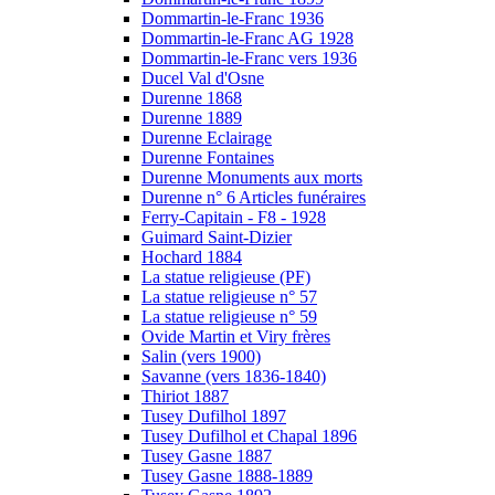
Dommartin-le-Franc 1936
Dommartin-le-Franc AG 1928
Dommartin-le-Franc vers 1936
Ducel Val d'Osne
Durenne 1868
Durenne 1889
Durenne Eclairage
Durenne Fontaines
Durenne Monuments aux morts
Durenne n° 6 Articles funéraires
Ferry-Capitain - F8 - 1928
Guimard Saint-Dizier
Hochard 1884
La statue religieuse (PF)
La statue religieuse n° 57
La statue religieuse n° 59
Ovide Martin et Viry frères
Salin (vers 1900)
Savanne (vers 1836-1840)
Thiriot 1887
Tusey Dufilhol 1897
Tusey Dufilhol et Chapal 1896
Tusey Gasne 1887
Tusey Gasne 1888-1889