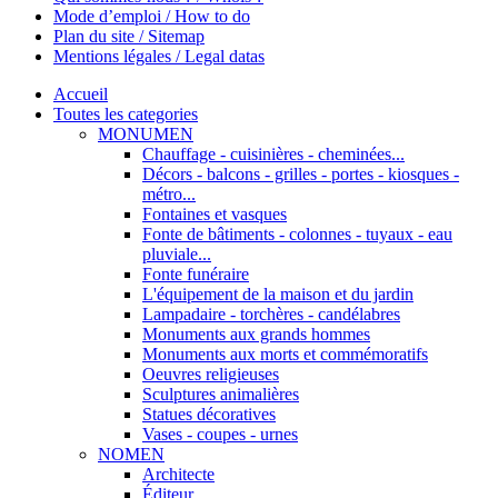
Mode d’emploi / How to do
Plan du site / Sitemap
Mentions légales / Legal datas
Accueil
Toutes les categories
MONUMEN
Chauffage - cuisinières - cheminées...
Décors - balcons - grilles - portes - kiosques -
métro...
Fontaines et vasques
Fonte de bâtiments - colonnes - tuyaux - eau
pluviale...
Fonte funéraire
L'équipement de la maison et du jardin
Lampadaire - torchères - candélabres
Monuments aux grands hommes
Monuments aux morts et commémoratifs
Oeuvres religieuses
Sculptures animalières
Statues décoratives
Vases - coupes - urnes
NOMEN
Architecte
Éditeur