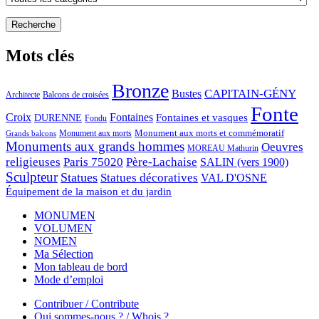
Mots clés
Bronze
CAPITAIN-GÉNY
Bustes
Architecte
Balcons de croisées
Fonte
Croix
Fontaines
Fontaines et vasques
DURENNE
Fondu
Monument aux morts et commémoratif
Monument aux morts
Grands balcons
Monuments aux grands hommes
Oeuvres
MOREAU Mathurin
religieuses
Paris 75020
Père-Lachaise
SALIN (vers 1900)
Sculpteur
Statues
Statues décoratives
VAL D'OSNE
Équipement de la maison et du jardin
MONUMEN
VOLUMEN
NOMEN
Ma Sélection
Mon tableau de bord
Mode d’emploi
Contribuer / Contribute
Qui sommes-nous ? / Whois ?