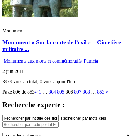
Monumen
Monument « Sur la route de l’exil » – Cimetière
militaire ̵...
Monuments aux morts et commémoratifs
|
Patricia
2 juin 2011
3979 vues au total, 0 vues aujourd'hui
Page 806 de 853
‹‹
1
…
804
805
806
807
808
…
853
››
Recherche experte :