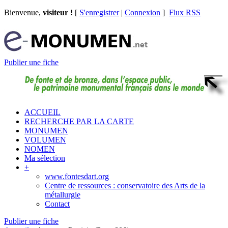
Bienvenue,
visiteur !
[
S'enregistrer
|
Connexion
]
Flux RSS
Publier une fiche
ACCUEIL
RECHERCHE PAR LA CARTE
MONUMEN
VOLUMEN
NOMEN
Ma sélection
+
www.fontesdart.org
Centre de ressources : conservatoire des Arts de la
métallurgie
Contact
Publier une fiche