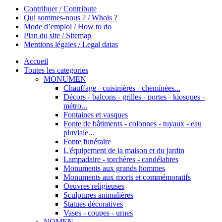
Contribuer / Contribute
Qui sommes-nous ? / Whois ?
Mode d’emploi / How to do
Plan du site / Sitemap
Mentions légales / Legal datas
Accueil
Toutes les categories
MONUMEN
Chauffage - cuisinières - cheminées...
Décors - balcons - grilles - portes - kiosques -
métro...
Fontaines et vasques
Fonte de bâtiments - colonnes - tuyaux - eau
pluviale...
Fonte funéraire
L'équipement de la maison et du jardin
Lampadaire - torchères - candélabres
Monuments aux grands hommes
Monuments aux morts et commémoratifs
Oeuvres religieuses
Sculptures animalières
Statues décoratives
Vases - coupes - urnes
NOMEN