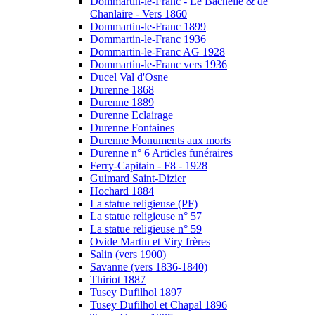
Dommartin-le-Franc - Le Bachellé & de
Chanlaire - Vers 1860
Dommartin-le-Franc 1899
Dommartin-le-Franc 1936
Dommartin-le-Franc AG 1928
Dommartin-le-Franc vers 1936
Ducel Val d'Osne
Durenne 1868
Durenne 1889
Durenne Eclairage
Durenne Fontaines
Durenne Monuments aux morts
Durenne n° 6 Articles funéraires
Ferry-Capitain - F8 - 1928
Guimard Saint-Dizier
Hochard 1884
La statue religieuse (PF)
La statue religieuse n° 57
La statue religieuse n° 59
Ovide Martin et Viry frères
Salin (vers 1900)
Savanne (vers 1836-1840)
Thiriot 1887
Tusey Dufilhol 1897
Tusey Dufilhol et Chapal 1896