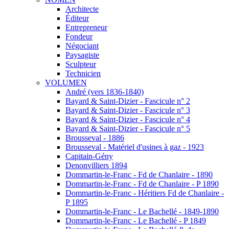
Architecte
Éditeur
Entrepreneur
Fondeur
Négociant
Paysagiste
Sculpteur
Technicien
VOLUMEN
André (vers 1836-1840)
Bayard & Saint-Dizier - Fascicule n° 2
Bayard & Saint-Dizier - Fascicule n° 3
Bayard & Saint-Dizier - Fascicule n° 4
Bayard & Saint-Dizier - Fascicule n° 5
Brousseval - 1886
Brousseval - Matériel d'usines à gaz - 1923
Capitain-Gény
Denonvilliers 1894
Dommartin-le-Franc - Fd de Chanlaire - 1890
Dommartin-le-Franc - Fd de Chanlaire - P 1890
Dommartin-le-Franc - Héritiers Fd de Chanlaire -
P 1895
Dommartin-le-Franc - Le Bachellé - 1849-1890
Dommartin-le-Franc - Le Bachellé - P 1849