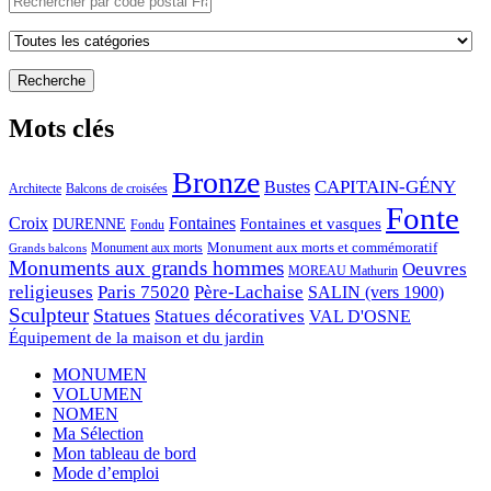
Mots clés
Bronze
CAPITAIN-GÉNY
Bustes
Architecte
Balcons de croisées
Fonte
Croix
Fontaines
Fontaines et vasques
DURENNE
Fondu
Monument aux morts et commémoratif
Monument aux morts
Grands balcons
Monuments aux grands hommes
Oeuvres
MOREAU Mathurin
religieuses
Paris 75020
Père-Lachaise
SALIN (vers 1900)
Sculpteur
Statues
Statues décoratives
VAL D'OSNE
Équipement de la maison et du jardin
MONUMEN
VOLUMEN
NOMEN
Ma Sélection
Mon tableau de bord
Mode d’emploi