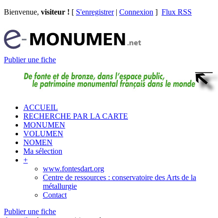
Bienvenue,
visiteur !
[
S'enregistrer
|
Connexion
]
Flux RSS
Publier une fiche
ACCUEIL
RECHERCHE PAR LA CARTE
MONUMEN
VOLUMEN
NOMEN
Ma sélection
+
www.fontesdart.org
Centre de ressources : conservatoire des Arts de la
métallurgie
Contact
Publier une fiche