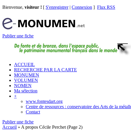
Bienvenue,
visiteur !
[
S'enregistrer
|
Connexion
]
Flux RSS
Publier une fiche
ACCUEIL
RECHERCHE PAR LA CARTE
MONUMEN
VOLUMEN
NOMEN
Ma sélection
+
www.fontesdart.org
Centre de ressources : conservatoire des Arts de la métall
Contact
Publier une fiche
Accueil
»
A propos Cécile Perchet
(Page 2)